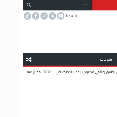
تابعونا
منوعات
عوم بالذكاء الاصطناعي.
07:32
مختار عتمان.. «صديق المشاهير».. اسم شاب يفر