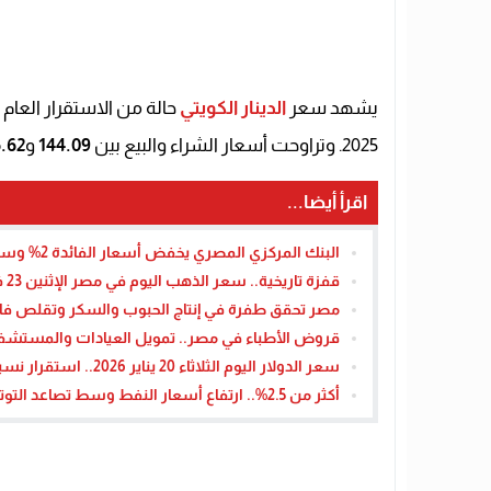
يشهد سعر
الدينار الكويتي
2025. وتراوحت أسعار الشراء والبيع بين
144.09
و
.62
اقرأ أيضا...
البنك المركزي المصري يخفض أسعار الفائدة 2% وسط تراجع التضخم وتحسن النمو الاقتصادي
قفزة تاريخية.. سعر الذهب اليوم في مصر الإثنين 23 فبراير 2026 وعيار 21 يقترب من 7000 جنيه
مصر تحقق طفرة في إنتاج الحبوب والسكر وتقلص فاتو
قروض الأطباء في مصر.. تمويل العيادات والمستشفيات حتى 5 ملايين جنيه – ا
سعر الدولار اليوم الثلاثاء 20 يناير 2026.. استقرار نسبي في البنوك
أكثر من 2.5%.. ارتفاع أسعار النفط وسط تصاعد التوترات في مضيق هرمز – القاهرة تايمز