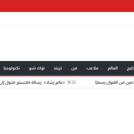
ليج
العالم
ملاعب
فن
تريند
توك شو
تكنولوجيا
18:32
«عالم رشاد».. رسالة ماجستير تتحول إلى تطبيق إعلامي مد