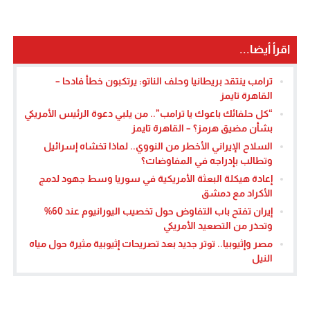
اقرأ أيضا...
ترامب ينتقد بريطانيا وحلف الناتو: يرتكبون خطأ فادحا –
القاهرة تايمز
“كل حلفائك باعوك يا ترامب”.. من يلبي دعوة الرئيس الأمريكي
بشأن مضيق هرمز؟ – القاهرة تايمز
السلاح الإيراني الأخطر من النووي.. لماذا تخشاه إسرائيل
وتطالب بإدراجه في المفاوضات؟
إعادة هيكلة البعثة الأمريكية في سوريا وسط جهود لدمج
الأكراد مع دمشق
إيران تفتح باب التفاوض حول تخصيب اليورانيوم عند 60%
وتحذر من التصعيد الأمريكي
مصر وإثيوبيا.. توتر جديد بعد تصريحات إثيوبية مثيرة حول مياه
النيل