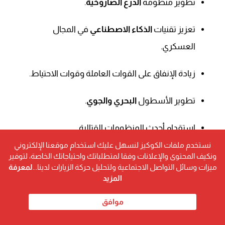
تطوير منظومة
الدرع الصاروخية
.
تعزيز تقنيات
الذكاء الاصطناعي
في المجال
العسكري.
زيادة الإنفاق على القوات العاملة وقوات الاحتياط.
تطوير الأسطول
البحري والجوي
.
استقدام أحدث المنظومات القتالية.
نستخدم ملفات الكوكيز لنسهل عليك استخدام موقعنا الإلكتروني
ونكيف المحتوى والإعلانات وفقا لمتطلباتك واحتياجاتك الخاصة، لتوفير
التحديات الاقتصادية والسياسية
ميزات وسائل التواصل الاجتماعية ولتحليل حركة الزيارات لدينا...
لمعرفة
المزيد
تأتي هذه الموازنة الضخمة في ظل تحديات اقتصادية:
موافق
التحدي الاقتصادي:
تواجه الحكومة صعوبة في