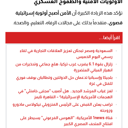
الأولويات الأمنية والطموح العسكري
تؤكد هذه الزيادة الكبيرة أن
الأمن أصبح أولوية إسرائيلية
قصوى
، متقدماً بذلك على مجالات الرفاه، التعليم، والصحة.
اقرأ أيضا...
السعودية ومصر تبحثان تعزيز العلاقات التجارية في لقاء
رسمي اليوم الخميس
زلزال بقوة 6.1 يضرب غرب تركيا: هلع جماعي وتحذيرات من
انهيار المباني المتضررة
بلجيكا وإسبانيا تدعمان حل الدولتين وتطالبان بوقف فوري
للقتل في غزة
لغز غياب المرشد الجديد.. هل أصيب “مجتبى خامنئي” في
الهجمات الأمريكية الإسرائيلية؟ – القاهرة تايمز
ترامب يعلن القبض على الرئيس الفنزويلي نيكولاس مادورو
وزوجته
قناة 1news الأمريكية: “الهوس الفرعوني” يسيطر على
افتتاح المتحف المصري الكبير