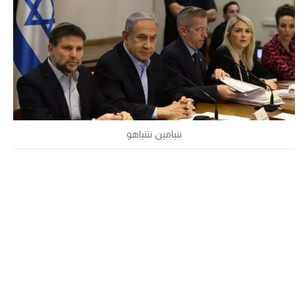
بنيامين نتنياهو