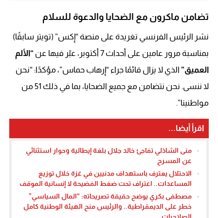
تضامن ماكرون مع الضحايا والدعوة للسلام
نشر الرئيس الفرنسي تغريدة على منصة “إكس” (تويتر سابقًا)
بمناسبة مرور عامين على أحداث 7 أكتوبر، عبّر فيها عن
“الألم
العميق”
الذي لا يزال قائمًا جراء “إرهاب حماس”، مؤكدًا: “نحن
لا ننسى. نحن نتضامن مع جميع الضحايا، بما في ذلك 51 من
مواطنينا”.
اقرأ أيضا...
منى الشاذلي تفاجئ خالد جلال بلغة إيطالية وحوار استثنائي
عن المسرح
الاحتلال يعترف باستهداف مدنيين في غزة خلال توزيع
المساعدات.. اعتراف تحت ضغط الفضيحة لا إنسانية الموقف
مصطفى بكري يوضح حقيقة تصريحاته: “المال السياسي”
خطر على الديمقراطية.. والرئيس منح الهيئة الوطنية كامل
الصلاحيات