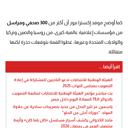
كما أوضح موفد إكسترا نيوز أن أكثر من
300 صحفي ومراسل
من مؤسسات إعلامية عالمية كبرى، من روسيا والصين وتركيا
والولايات المتحدة وغيرها، غطوا القمة بتوقعات حذرة لكنها
متفائلة.
اقرأ أيضا...
الهيئة الوطنية للانتخابات تدعو الناخبين للمشاركة في إعادة
التصويت بمجلس النواب 2025
بث مباشر مؤتمر الهيئة الوطنية للانتخابات لمتابعة التصويت
بالدوائر الـ19 المعادة اليوم داخل مصر
ياسمين عز تثير الجدل من جديد بتصريحات ساخرة عن حلاوة
المولد: “جوزك أحلى من الحلو”
ماجد الكدواني يكشف أسرار مسلسل «كان ياما كان» وأزمة
منتصف العمر في رمضان 2026