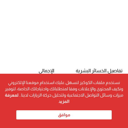
تفاصيل الخسائر البشرية
الإجمالي
إجمالي عدد الشهداء والجرحى
236,953 شخصًا
نستخدم ملفات الكوكيز لنسهل عليك استخدام موقعنا الإلكتروني
ونكيف المحتوى والإعلانات وفقا لمتطلباتك واحتياجاتك الخاصة، لتوفير
إجمالي عدد الشهداء
67,173 شهيدًا
ميزات وسائل التواصل الاجتماعية ولتحليل حركة الزيارات لدينا...
لمعرفة
المزيد
إجمالي عدد الجرحى
169,780 جريحًا
موافق
الشهداء من الأطفال
20,179 طفلًا