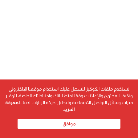
نستخدم ملفات الكوكيز لنسهل عليك استخدام موقعنا الإلكتروني
ونكيف المحتوى والإعلانات وفقا لمتطلباتك واحتياجاتك الخاصة، لتوفير
فرص عمل وتنمية متواصلة
ميزات وسائل التواصل الاجتماعية ولتحليل حركة الزيارات لدينا...
لمعرفة
المزيد
رئيس الوزراء المصري، مصطفى مدبولي، أكد خلال توقيع
اتفاقية “مراسي ريد” أن المشروع وحده سيوفر أكثر من
150
موافق
، مشيراً إلى أن البحر الأحمر مقبل على تحول
ألف فرصة عمل