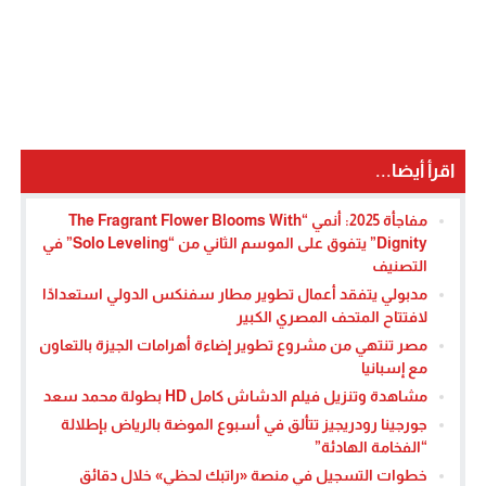
اقرأ أيضا...
مفاجأة 2025: أنمي “The Fragrant Flower Blooms With
Dignity” يتفوق على الموسم الثاني من “Solo Leveling” في
التصنيف
مدبولي يتفقد أعمال تطوير مطار سفنكس الدولي استعدادًا
لافتتاح المتحف المصري الكبير
مصر تنتهي من مشروع تطوير إضاءة أهرامات الجيزة بالتعاون
مع إسبانيا
مشاهدة وتنزيل فيلم الدشاش كامل HD بطولة محمد سعد
جورجينا رودريجيز تتألق في أسبوع الموضة بالرياض بإطلالة
“الفخامة الهادئة”
خطوات التسجيل في منصة «راتبك لحظي» خلال دقائق