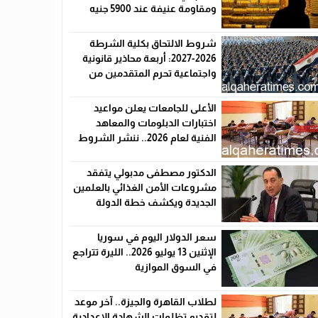
ومقاومة عنيفة عند 5900 جنيه
شروط الالتحاق بكلية الشرطة
2026-2027: أربعة محاذير قانونية
واجتماعية تحرم المتقدمين من
القبول رسميًا
الأعلى للجامعات يعلن مواعيد
اختبارات الدبلومات والمعاهد
الفنية لعام 2026.. ننشر الشروط
وأماكن اللجان والروابط الرسمية
الدكتور مصطفى مدبولي يتفقد
مشروعات الأمن الغذائي بالعلمين
الجديدة ويكشف خطة الدولة
لخفض الأسعار
سعر الدولار اليوم في سوريا
الإثنين 13 يوليو 2026.. الليرة تتراجع
في السوق الموازية
لطلاب القاهرة والجيزة.. آخر موعد
لتقديم تظلمات الشهادة الإعدادية