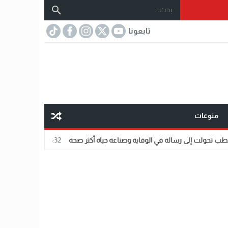
تابعونا
منوعات
18:32
«عالم رشاد».. رسالة ماجستير تت