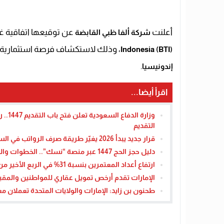
أعلنت
عن توقيعها اتفاقية غي
شركة ألفا ظبي القابضة
، وذلك لاستكشاف فرصة استثمارية
Indonesia (BTI)
.
إندونيسيا
اقرأ أيضا...
وزارة
التقديم
قرار جديد يبدأ 2026 يغيّر طريقة صرف الرواتب في السعودية
دليل حجز الحج 1447 عبر منصة “نسك”.. الخطوات والشروط والرابط الرسمي
ارتفاع أعداد المعتمرين بنسبة 31% في الربع الأخير من 2024 وفقًا لإحصاءات السعودية
الإمارات تقدم أرخص تمويل عقاري للمواطنين والمقيمين 
طحنون بن زايد: الإمارات والولايات المتحدة تعملان معا