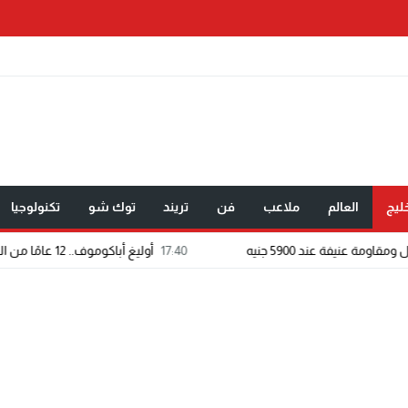
ليج
العالم
ملاعب
فن
تريند
توك شو
تكنولوجيا
17:40
أوليغ أباكوموف.. 12 عامًا من الطب تحولت إلى رسالة في الوقاية وصناعة حياة أكثر صحة