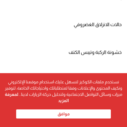
حالات الانزلاق الغضروفي
خشونة الركبة وتيبس الكتف
تأهيل ما بعد الكسور والجراحات
نستخدم ملفات الكوكيز لنسهل عليك استخدام موقعنا الإلكتروني
ونكيف المحتوى والإعلانات وفقا لمتطلباتك واحتياجاتك الخاصة، لتوفير
ميزات وسائل التواصل الاجتماعية ولتحليل حركة الزيارات لدينا...
لمعرفة
المزيد
إصابات العمود الفقري
موافق