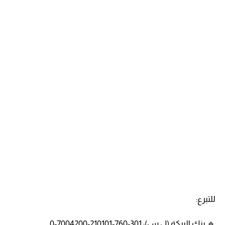
للتبرع:
🔹 بنك البركة (ل.س): 301-760-210101-7004200-0