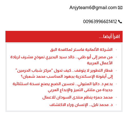
📧 Anjyteam6@gmail.com
📞 00963996681412
اقرأ أيضا...
الشركة الألمانية فاستر لمكافحة البق
من مصر إلى أبو ظبي.. خالد سيد البحيري نموذج مشرف لريادة
الأعمال العربية
قطار التطوير لا يتوقف.. كيف تحول “مركز شباب الحرمين”
إلى أيقونة الإسكندرية بجهود المحاسب محمد شعبان؟
بدعم د. داليا المتبولي.. تحسين الضبع يصنع نسخة استثنائية
جديدة من ملتقى التميز والإبداع العربي
محمد حمزه ينظم منتدى السودان للاعمال
د. محمد نايل… الإنسان وراء الاكتشاف