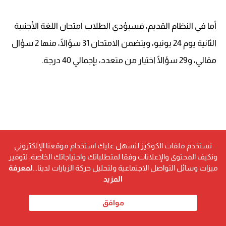
أما في النظام القديم، فسيؤدي الطلاب امتحان اللغة الأجنبية
الثانية يوم 24 يونيو، ويتضمن الامتحان 31 سؤالًا، منها 2 سؤال
مقالي، و29 سؤالًا اختيار من متعدد، بإجمالي 40 درجة.
نستخدم ملفات الكوكيز لنسهل عليك استخدام موقعنا الإلكتروني
ونكيف المحتوى والإعلانات وفقا لمتطلباتك واحتياجاتك الخاصة، لتوفير
ميزات وسائل التواصل الاجتماعية ولتحليل حركة الزيارات لدينا...
لمعرفة
المزيد
موافق