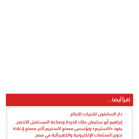
اقرأ أيضا...
دار السابقون للخيرات للايتام
إبراهيم أبو سليمان ملك الخردة وصناعة المستقبل الأخضر..
يقود «اكستريم» ويؤسس مصنع اكستريم أكبر مصنع لإعادة
تدوير المخلفات الإلكترونية والكهربائية في مصر