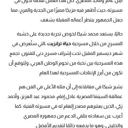
آيتن عامر وماجد المصري. كان هذا العمل نقطة تحول في
مسيرته، حيث أظهر فيه مزيجًا مميزًا من الجدية والمرح، مما
جعل الجمهور ينتظر أعماله المقبلة بشغف.
حاليًا، يستعد محمد شيكا لخوض تجربة جديدة على خشبة
المسرح من خلال مسرحية
حياة ترانزيت
،التي ستُعرض في
شهر ديسمبر المقبل تحت إشراف مسرح دبي للفنون. تجمع
هذه المسرحية بين نخبة من نجوم الوطن العربي، ويُتوقع أن
تكون من أبرز الإنتاجات المسرحية لهذا العام.
يشير شيكا في مقابلاته إلى أن مثله الأعلى في الفن هم
عمالقة السينما المصرية عادل إمام، محمود عبد العزيز، وأحمد
زكي، الذين يعتبرهم مصدر إلهام له في مسيرته الفنية. كما
أعرب عن سعادته بتلقي الدعم من جمهوره المصري
والخليجي، وهو ما يدفعه دائمًا لتقديم الأفضل.