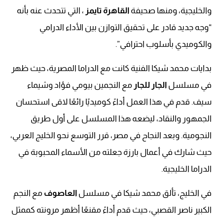
والخليجية، ومنها صحيفة
القاهرة تايمز
، التي تتحدث عنه بأنه
“وجه جديد قادر على تحقيق التوازن بين الأداء الدرامي
والكوميدي بأسلوب احترافي”.
بدايات محمد شيكا الفنية كانت مع الدراما المصرية، حيث ظهر
في مسلسل
الجار للجار
مع النجمين بيومي فؤاد وشيماء
سيف. قدم في هذا العمل أداءً كوميديًا رائعًا لاقى استحسان
الجمهور والنقاد، ليضعه هذا المسلسل على أول طريق
النجومية. وبعد النجاح في مصر، قرر التوسع نحو الخليج العربي،
حيث شارك في أعمال بارزة جعلته من الأسماء المحبوبة في
الدراما الخليجية.
في الخليج، تألق محمد شيكا في مسلسل
العاصوف
مع النجم
الكبير ناصر القصبي، حيث قدم أداءً مقنعًا أظهر مرونته كممثل