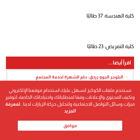
كلية الهندسة: 37 طالبًا
كلية التمريض: 23 طالبًا
اقرأ أيضا...
البلوجر الجوو زردق: حلم الشهرة لخدمة المجتمع
رجل الاعمال نصر جرجس: من القوصية إلى قمة الاستثمار
نستخدم ملفات الكوكيز لنسهل عليك استخدام موقعنا الإلكتروني
العقاري
ونكيف المحتوى والإعلانات وفقا لمتطلباتك واحتياجاتك الخاصة، لتوفير
افتتاح بوخاريست بلاك كافية بقيادة اسلام خيرى وشركاه
ميزات وسائل التواصل الاجتماعية ولتحليل حركة الزيارات لدينا...
لمعرفة
الفرع ال 28
المزيد
محمود فضل عبد الرازق القريضي… مسيرة متكاملة تجمع بين
الإدارة والبحث الأكاديمي والمشاركة المجتمعية
موافق
حوار صحفي مع مروان أسلم تريبلز
أحمد عياد: أحلم بوسط بلد نابض بالحياة… وأؤمن أن العمارة