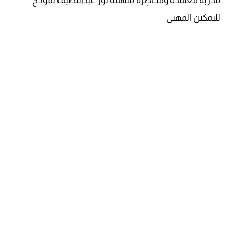
مدربة معتمدة ومحاضِرة مُلهمة نور عبداللطيف نموذج
للتمكين المهني