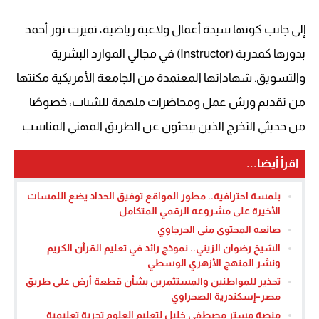
إلى جانب كونها سيدة أعمال ولاعبة رياضية، تميزت نور أحمد
بدورها كمدربة (Instructor) في مجالي الموارد البشرية
والتسويق. شهاداتها المعتمدة من الجامعة الأمريكية مكنتها
من تقديم ورش عمل ومحاضرات ملهمة للشباب، خصوصًا
من حديثي التخرج الذين يبحثون عن الطريق المهني المناسب.
اقرأ أيضا...
بلمسة احترافية.. مطور المواقع توفيق الحداد يضع اللمسات
الأخيرة على مشروعه الرقمي المتكامل
صانعه المحتوى منى الحرجاوي
الشيخ رضوان الزيني.. نموذج رائد في تعليم القرآن الكريم
ونشر المنهج الأزهري الوسطي
تحذير للمواطنين والمستثمرين بشأن قطعة أرض على طريق
مصر–إسكندرية الصحراوي
منصة مستر مصطفى خليل لتعليم العلوم تجربة تعليمية