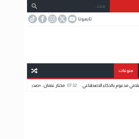
تابعونا
منوعات
كاء الاصطناعي.
07:32
مختار عتمان.. «صديق المشاهير».. اسم شاب يفرض حضوره