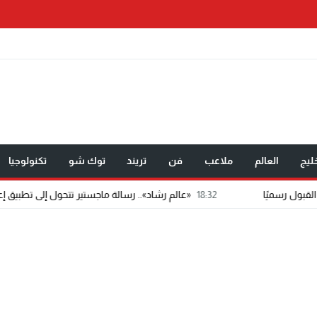
ليج
العالم
ملاعب
فن
تريند
توك شو
تكنولوجيا
18:32
«عالم رشاد».. رسالة ماجستير تتحول إلى تطبيق إعلامي مدعوم بالذ