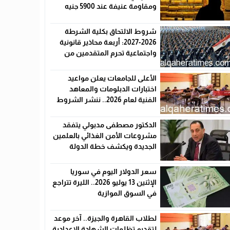
ومقاومة عنيفة عند 5900 جنيه
شروط الالتحاق بكلية الشرطة
2026-2027: أربعة محاذير قانونية
واجتماعية تحرم المتقدمين من
القبول رسميًا
الأعلى للجامعات يعلن مواعيد
اختبارات الدبلومات والمعاهد
الفنية لعام 2026.. ننشر الشروط
وأماكن اللجان والروابط الرسمية
الدكتور مصطفى مدبولي يتفقد
مشروعات الأمن الغذائي بالعلمين
الجديدة ويكشف خطة الدولة
لخفض الأسعار
سعر الدولار اليوم في سوريا
الإثنين 13 يوليو 2026.. الليرة تتراجع
في السوق الموازية
لطلاب القاهرة والجيزة.. آخر موعد
لتقديم تظلمات الشهادة الإعدادية