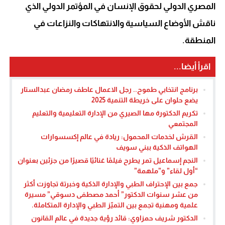
المصري الدولي لحقوق الإنسان في المؤتمر الدولي الذي
ناقش الأوضاع السياسية والانتهاكات والنزاعات في
المنطقة.
اقرأ أيضا...
برنامج انتخابي طموح.. رجل الاعمال عاطف رمضان عبدالستار
يضع حلوان على خريطة التنمية 2025
تكريم الدكتورة مها الصيري من الإدارة التعليمية والتعليم
المجتمعي
القرش لخدمات المحمول: ريادة في عالم إكسسوارات
الهواتف الذكية ببني سويف
النجم إسماعيل تمر يطرح فيلمًا غنائيًا قصيرًا من جزئين بعنوان
“أول لقاء” و”ملهمة”
جمع بين الإحتراف الطبي والإدارة الذكية وخبرتة تجاوزت أكثر
من عشر سنوات الدكتور” أحمد مصطفى دسوقي” مسيرة
علمية ومهنية تجمع بين التميّز الطبي والإدارة المتكاملة.
الدكتور شريف حمزاوي: قائد رؤية جديدة في عالم القانون