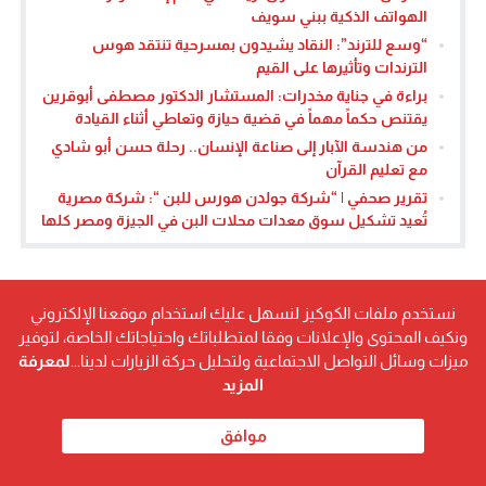
الهواتف الذكية ببني سويف
“وسع للترند”: النقاد يشيدون بمسرحية تنتقد هوس
الترندات وتأثيرها على القيم
براءة في جناية مخدرات: المستشار الدكتور مصطفى أبوقرين
يقتنص حكماً مهماً في قضية حيازة وتعاطي أثناء القيادة
من هندسة الآبار إلى صناعة الإنسان.. رحلة حسن أبو شادي
مع تعليم القرآن
تقرير صحفي | “شركة جولدن هورس للبن “: شركة مصرية
تُعيد تشكيل سوق معدات محلات البن في الجيزة ومصر كلها
نستخدم ملفات الكوكيز لنسهل عليك استخدام موقعنا الإلكتروني
ونكيف المحتوى والإعلانات وفقا لمتطلباتك واحتياجاتك الخاصة، لتوفير
ميزات وسائل التواصل الاجتماعية ولتحليل حركة الزيارات لدينا...
لمعرفة
المزيد
موافق