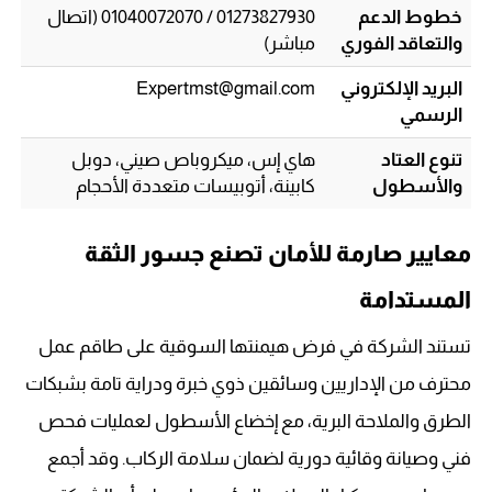
خطوط الدعم
01273827930 / 01040072070 (اتصال
والتعاقد الفوري
مباشر)
البريد الإلكتروني
Expertmst@gmail.com
الرسمي
تنوع العتاد
هاي إس، ميكروباص صيني، دوبل
والأسطول
كابينة، أتوبيسات متعددة الأحجام
معايير صارمة للأمان تصنع جسور الثقة
المستدامة
تستند الشركة في فرض هيمنتها السوقية على طاقم عمل
محترف من الإداريين وسائقين ذوي خبرة ودراية تامة بشبكات
الطرق والملاحة البرية، مع إخضاع الأسطول لعمليات فحص
فني وصيانة وقائية دورية لضمان سلامة الركاب. وقد أجمع