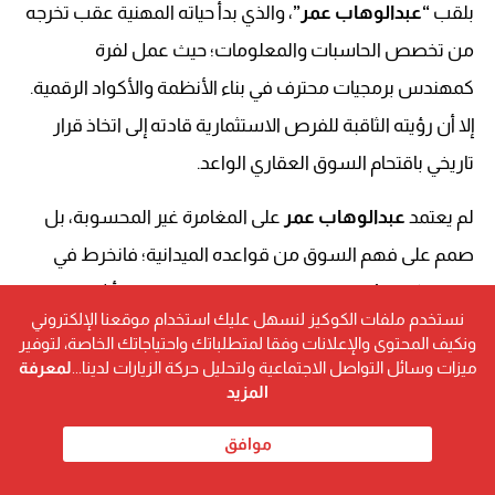
بلقب
“عبدالوهاب عمر”
، والذي بدأ حياته المهنية عقب تخرجه
من تخصص الحاسبات والمعلومات؛ حيث عمل لفرة
كمهندس برمجيات محترف في بناء الأنظمة والأكواد الرقمية.
إلا أن رؤيته الثاقبة للفرص الاستثمارية قادته إلى اتخاذ قرار
تاريخي باقتحام السوق العقاري الواعد.
لم يعتمد
عبدالوهاب عمر
على المغامرة غير المحسوبة، بل
صمم على فهم السوق من قواعده الميدانية؛ فانخرط في
العمل كمسؤول مبيعات عقارية (Sales) لمدة 6 أشهر
نستخدم ملفات الكوكيز لنسهل عليك استخدام موقعنا الإلكتروني
متتالية، درس خلالها سلوك المستهلك المصري، وحلل بدقة
ونكيف المحتوى والإعلانات وفقا لمتطلباتك واحتياجاتك الخاصة، لتوفير
فجوات العرض والطلب في المجتمعات العمرانية الجديدة.
ميزات وسائل التواصل الاجتماعية ولتحليل حركة الزيارات لدينا...
لمعرفة
المزيد
“المنطق البرمجي الذي تعلمته في حل المشكلات
موافق
التقنية، هو النواة الأساسية التي مكنتني من تفكيك