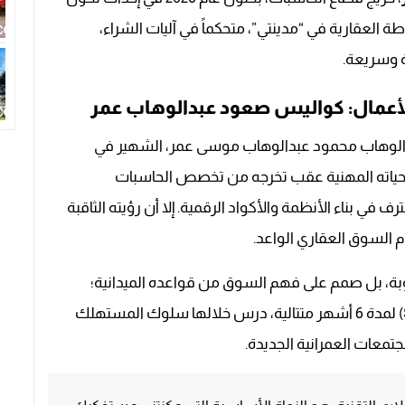
ة العقارية في “مدينتي”، متحكماً في آليات الشراء،
ة وسريعة.
لأعمال: كواليس صعود عبدالوهاب عمر
لوهاب محمود عبدالوهاب موسى عمر، الشهير في
أ حياته المهنية عقب تخرجه من تخصص الحاسبات
 بناء الأنظمة والأكواد الرقمية. إلا أن رؤيته الثاقبة
ام السوق العقاري الواعد.
بة، بل صمم على فهم السوق من قواعده الميدانية؛
فانخرط في العمل كمسؤول مبيعات عقارية (Sales) لمدة 6 أشهر متتالية، درس خلالها سلوك المستهلك
معات العمرانية الجديدة.