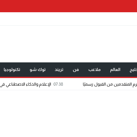
ليج
العالم
ملاعب
فن
تريند
توك شو
تكنولوجيا
07:38
الإعلام والذكاء الاصطناعي في تطبيق واحد.. «عالم رش