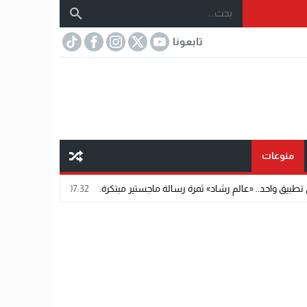
تابعونا
منوعات
اد» ثمرة رسالة ماجستير مبتكرة.
07:32
مختار عتمان.. «صديق المشاهير».. اسم