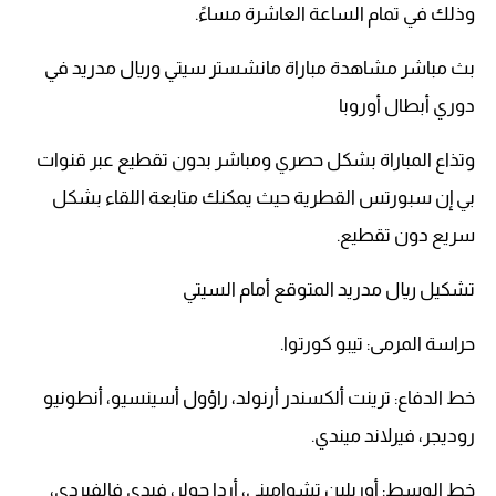
وذلك في تمام الساعة العاشرة مساءً.
بث مباشر مشاهدة مباراة مانشستر سيتي وريال مدريد في
دوري أبطال أوروبا
وتذاع المباراة بشكل حصري ومباشر بدون تقطيع عبر قنوات
بي إن سبورتس القطرية حيث يمكنك متابعة اللقاء بشكل
سريع دون تقطيع.
تشكيل ريال مدريد المتوقع أمام السيتي
حراسة المرمى: تيبو كورتوا.
خط الدفاع: ترينت ألكسندر أرنولد، راؤول أسينسيو، أنطونيو
روديجر، فيرلاند ميندي.
خط الوسط: أوريلين تشواميني، أردا جولر، فيدي فالفيردي،