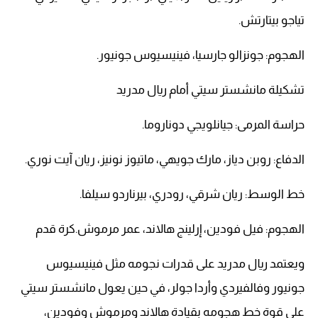
تياجو بيتارتش.
الهجوم: جونزالو جارسيا، فينيسيوس جونيور.
تشكيلة مانشستر سيتي أمام ريال مدريد
حراسة المرمى: جيانلويجي دوناروما.
الدفاع: روبن دياز، مارك جويهي، ماتيوز نونيز، ريان آيت نوري.
خط الوسط: ريان شرقي، رودري، بيرناردو سيلفا.
الهجوم: فيل فودين، إرلينج هالاند، عمر مرموش.كرة قدم
ويعتمد ريال مدريد على قدرات نجومه مثل فينيسيوس
جونيور وفالفيردي وأردا جولر، في حين يعول مانشستر سيتي
على قوة خط هجومه بقيادة هالاند ومرموش وفودين،