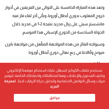
وتعد هذه المباراة الخامسة على التوالي بين الفريقين في أدوار
خروج المغلوب بدوري أبطال أوروبا، ويأتي آخر لقاء فاز فيه
مانشستر سيتي على ريال مدريد بنتيجة 2-1 في مدريد خلال
الجولة السادسة من الدوري الإسباني هذا الموسم.
وسيواجه الفائز من هذه المواجهة المتأهل من مواجهة بايرن
ميونخ وأتالانتا في ربع نهائي دوري أبطال أوروبا.
اقرأ أيضًا..
نستخدم ملفات الكوكيز لنسهل عليك استخدام موقعنا الإلكتروني
ونكيف المحتوى والإعلانات وفقا لمتطلباتك واحتياجاتك الخاصة، لتوفير
التشكيل المتوقع لإنبي أمام الزمالك في الدوري المصري
ميزات وسائل التواصل الاجتماعية ولتحليل حركة الزيارات لدينا...
لمعرفة
المزيد
تشكيل تشيلسي المتوقع أمام باريس سان جيرمان
موافق
كاف: الأهلي سيخوض لقاء الترجي بحذر رغم الأسلوب الهجومي
لتوروب