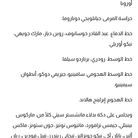
أوروبا
حراسة المرمى: جيانلويجي دوناروما.
خط الدفاع: عبد القادر خوسانوف، روبن دياز، مارك جويهي،
نيكو أوريلي.
خط الوسط: رودري، برناردو سيلفا.
خط الوسط الهجومي: سافينيو، جيريمي دوكو، أنطوان
سيمينيو.
خط الهجوم: إيرلينج هالاند.
ويجلس على دكة بدلاء مانشستر سيتي كلًا من: ماركوس
بينيتلي، جيمس ترافورد، ماتيوس نونيز، جون ستونز، ماكس
ألين، ناثان آكي، نيكو جونزاليز، تيجاني ريندرز، فيل فودين، ريان