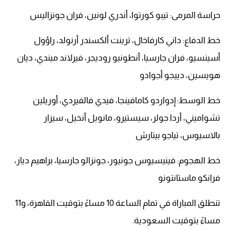
حراسة المرمى: تيبو كورتوا، أندري لونين، فران جونزاليس
خط الدفاع: داني كارفاخال، ترينت ألكسندر أرنولد، راؤول
أسينسيو، فران جارسيا، أنطونيو روديجر، فيرلاند ميندي، ديان
هويسين، دييجو أجوادو
خط الوسط: إدواردو كامافينجا، فيدي فالفيردي، أوريلين
تشواميني، أردا جولر، سيستيرو، مانويل أنخيل، سيزار
بالاسيوس، تياجو بيتارش
خط الهجوم: فينيسيوس جونيور، جونزالو جارسيا، براهيم دياز،
فرانكو ماستانتونو
تنطلق المباراة في تمام الساعة 10 مساءً بتوقيت القاهرة، و11
مساءً بتوقيت السعودية.