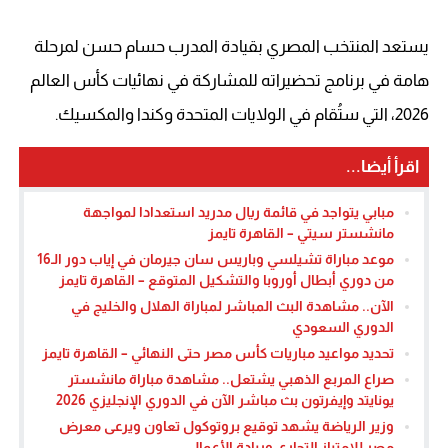
يستعد المنتخب المصري بقيادة المدرب حسام حسن لمرحلة
هامة في برنامج تحضيراته للمشاركة في نهائيات كأس العالم
2026، التي ستُقام في الولايات المتحدة وكندا والمكسيك.
اقرأ أيضا...
مبابي يتواجد في قائمة ريال مدريد استعدادا لمواجهة
مانشستر سيتي – القاهرة تايمز
موعد مباراة تشيلسي وباريس سان جيرمان في إياب دور الـ16
من دوري أبطال أوروبا والتشكيل المتوقع – القاهرة تايمز
الآن.. مشاهدة البث المباشر لمباراة الهلال والخليج في
الدوري السعودي
تحديد مواعيد مباريات كأس مصر حتى النهائي – القاهرة تايمز
صراع المربع الذهبي يشتعل.. مشاهدة مباراة مانشستر
يونايتد وإيفرتون بث مباشر الآن في الدوري الإنجليزي 2026
وزير الرياضة يشهد توقيع بروتوكول تعاون ويرعى معرض
مصر للامتياز التجاري وريادة الأعمال