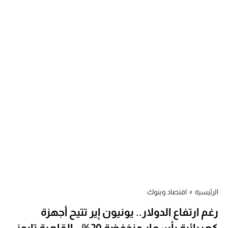
الرئيسية
»
اقتصاد وبنوك
رغم ارتفاع الدولار.. يونيون إير تتيح أجهزة
كهربائية بأسعار منخفضة 20% – القاهرة تايمز