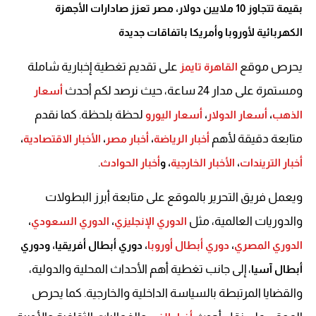
بقيمة تتجاوز 10 ملايين دولار، مصر تعزز صادارات الأجهزة
الكهربائية لأوروبا وأمريكا باتفاقات جديدة
يحرص موقع
على تقديم تغطية إخبارية شاملة
القاهرة تايمز
ومستمرة على مدار 24 ساعة، حيث نرصد لكم أحدث
أسعار
لحظة بلحظة. كما نقدم
الذهب
،
أسعار الدولار
،
أسعار اليورو
متابعة دقيقة لأهم
أخبار الرياضة
،
أخبار مصر
،
الأخبار الاقتصادية
،
.
أخبار التريندات
،
الأخبار الخارجية
، و
أخبار الحوادث
ويعمل فريق التحرير بالموقع على متابعة أبرز البطولات
والدوريات العالمية، مثل
الدوري الإنجليزي
،
الدوري السعودي
،
الدوري المصري
،
دوري أبطال أوروبا
، دوري أبطال أفريقيا، ودوري
، إلى جانب تغطية أهم الأحداث المحلية والدولية،
أبطال آسيا
والقضايا المرتبطة بالسياسة الداخلية والخارجية. كما يحرص