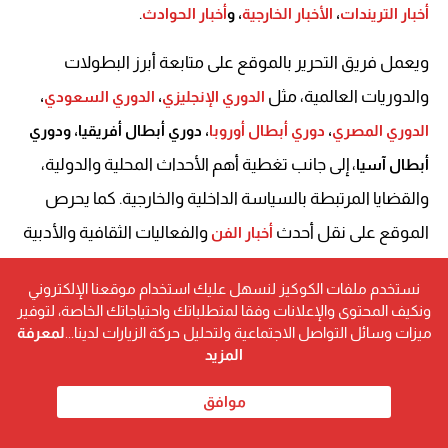
.
أخبار التريندات
،
الأخبار الخارجية
، و
أخبار الحوادث
ويعمل فريق التحرير بالموقع على متابعة أبرز البطولات
والدوريات العالمية، مثل
الدوري الإنجليزي
،
الدوري السعودي
،
الدوري المصري
،
دوري أبطال أوروبا
، دوري أبطال أفريقيا، ودوري
، إلى جانب تغطية أهم الأحداث المحلية والدولية،
أبطال آسيا
والقضايا المرتبطة بالسياسة الداخلية والخارجية. كما يحرص
الموقع على نقل أحدث
والفعاليات الثقافية والأدبية
أخبار الفن
المتنوعة.
نستخدم ملفات الكوكيز لنسهل عليك استخدام موقعنا الإلكتروني
ونكيف المحتوى والإعلانات وفقا لمتطلباتك واحتياجاتك الخاصة، لتوفير
ميزات وسائل التواصل الاجتماعية ولتحليل حركة الزيارات لدينا...
لمعرفة
المزيد
موافق