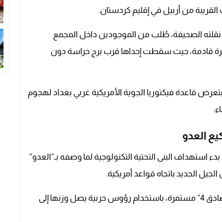
لقريبة من أربيل في إقليم كردستان.
كية نقلته الصحيفة، طُلب من الموجودين داخل المجمع
 مسيّرة قادمة، حيث سقطت إحداها قرب برج حراسة دون
تعرض قاعدة فيكتوريا الجوية الأمريكية غربي بغداد لهجوم
ء.
يع العدو
، بدء استهداف البنى التحتية التكنولوجية لما وصفه بـ”العدو”
جيل الجديد باتجاه قواعد أمريكية.
وأضاف في بيان أن الموجة الـ37 من عملية “الوعد الصادق 4” مستمرة، باستخدام رؤوس حربية يصل وزنها إلى