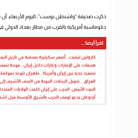
ذكرت صحيفة “واشنطن بوست”، اليوم الأربعاء، أن م
دبلوماسية أمريكية بالقرب من مطار بغداد الدولي في 
اقرأ أيضا...
كارولين ليفيت.. أصغر سكرتيرة صحفية في تاريخ البي
هجمات على الإمارات وغارات داخل إيران.. موجة تصعي
تصعيد جديد بين إيران وأمريكا.. طهران تتوعد بمواص
العراق .. تحويل الرحلات الجوية من النجف الأشرف إلى 
البيت الأبيض: الحرب على إيران كلفت الولايات المتحدة 12 مليار دولار – القاهرة تاي
أردوغان يدعو لوقف الحرب بالشرق الأوسط قبل اشتعال