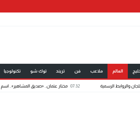
ليج
العالم
ملاعب
فن
تريند
توك شو
تكنولوجيا
07:32
مختار عتمان.. «صديق المشاهير».. اسم شاب يفرض حضور