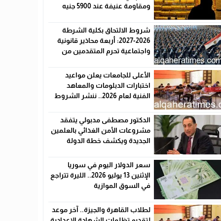
ومقاومة عنيفة عند 5900 جنيه
شروط الالتحاق بكلية الشرطة
2026-2027: أربعة محاذير قانونية
واجتماعية تحرم المتقدمين من
القبول رسميًا
الأعلى للجامعات يعلن مواعيد
اختبارات الدبلومات والمعاهد
الفنية لعام 2026.. ننشر الشروط
وأماكن اللجان والروابط الرسمية
الدكتور مصطفى مدبولي يتفقد
مشروعات الأمن الغذائي بالعلمين
الجديدة ويكشف خطة الدولة
لخفض الأسعار
سعر الدولار اليوم في سوريا
الإثنين 13 يوليو 2026.. الليرة تتراجع
في السوق الموازية
لطلاب القاهرة والجيزة.. آخر موعد
لتقديم تظلمات الشهادة الإعدادية