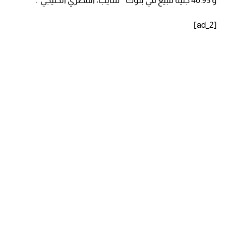
و 46.95 جنيه للبيع في بنوك ” سايب، المصري الخليجي”.
[ad_2]