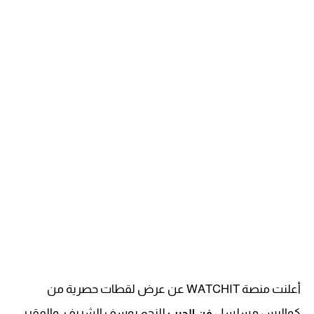
أعلنت منصة WATCHIT عن عرض لقطات حصرية من
كواليس مسلسل
للنجم يوسف الشريف، والمقرر
فن الحرب