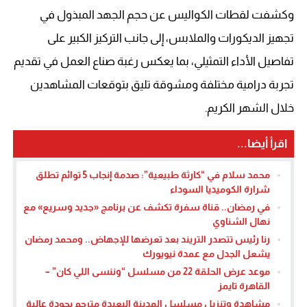
وكشفت لقطات الكواليس عن حجم الجهد المبذول في
تجهيز الديكورات والملابس، إلى جانب التركيز الكبير على
تفاصيل الأداء التمثيلي، بما يعكس رغبة صناع العمل في تقديم
تجربة درامية مختلفة ومشوقة تليق بتوقعات المشاهدين
خلال الشهر الكريم.
اقرأ أيضا...
محمد سلام في “كارثة طبيعية”: صدمة إنجاب 5 توائم تطلق
شرارة الكوميديا السوداء
في رمضان.. قناة سفرة تكشف عن برنامج «جديد وسريع» مع
نهال الشناوي
رنا رئيس تتصدر التريند بعد تعرضها للإجهاض.. ومحمد رمضان
يشعل الجدل مع عمدة نيويورك
موعد عرض الحلقة 22 من مسلسل “وننسى اللي كان” –
القاهرة تايمز
مشاهدة وتنزيل مسلسل المدينة البعيدة مترجم بجودة عالية