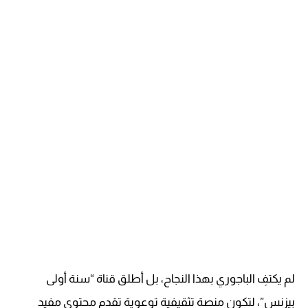
لم يكتفِ الباجوري بهذا النجاح، بل أطلق قناة “سنة أولى
بيزنس”، لتكون منصة تثقيفية توعوية تقدم محتوى مفيد