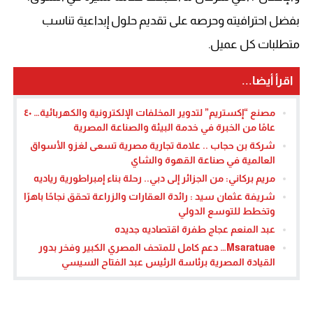
بفضل احترافيته وحرصه على تقديم حلول إبداعية تناسب
متطلبات كل عميل.
اقرأ أيضا...
مصنع “إكستريم” لتدوير المخلفات الإلكترونية والكهربائية… ٤٠
عامًا من الخبرة في خدمة البيئة والصناعة المصرية
شركة بن حجاب .. علامة تجارية مصرية تسعى لغزو الأسواق
العالمية في صناعة القهوة والشاي
مريم بركاني: من الجزائر إلى دبي.. رحلة بناء إمبراطورية رياديه
شريفة عثمان سيد : رائدة العقارات والزراعة تحقق نجاحًا باهرًا
وتخطط للتوسع الدولي
عبد المنعم عجاج طفرة اقتصاديه جديده
Msaratuae… دعم كامل للمتحف المصري الكبير وفخر بدور
القيادة المصرية برئاسة الرئيس عبد الفتاح السيسي