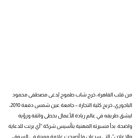
من قلب القاهرة، خرج شاب طموح يُدعى مصطفى محمود
الباجوري، خريج كلية التجارة – جامعة عين شمس دفعة 2010،
ليشق طريقه في عالم ريادة الأعمال بخطى واثقة ورؤية
واضحة. بدأ مسيرته المهنية بتأسيس شركة “آي برنت للدعاية
والإعلان”، التي سرعان ما أصبحت علامة مميزة في السوق،