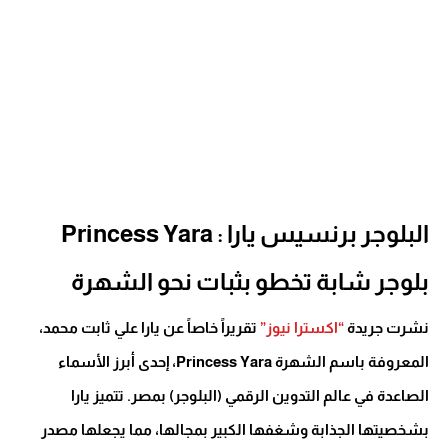
البلوجر برنسيس يارا : Princess Yara
بلوجر شابة تخطو بثبات نحو الشهرة
نشرت جريدة
“اكسترا نيوز”
تقريراً خاصاً عن يارا علي ثابت محمد،
المعروفة باسم الشهرة Princess Yara، إحدى أبرز الأسماء
الصاعدة في عالم التدوين الرقمي (البلوجر) بمصر. تتميز يارا
بشخصيتها الجذابة وشغفها الكبير بمجالها، مما يجعلها مصدر