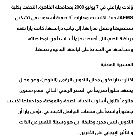
وُلدت يارا علي في 7 يوليو 2000 بمحافظة القاهرة. التحقت بكلية
IAEMS، حيث اكتسبت مهارات أكاديمية أسهمت في تشكيل
شخصيتها وصقل قدراتها. إلى جانب دراستها، كانت يارا تهتم
برياضة الجيم، التي أصبحت جزءاً أساسياً من نمط حياتها
وتساعدها في الحفاظ على لياقتها البدنية وصحتها.
المسيرة المهنية
اختارت يارا دخول مجال التدوين الرقمي (البلوجر)، وهو مجال
يشهد تطوراً سريعاً في العصر الرقمي الحالي. تقدم محتوى
متنوعاً يتناول أسلوب الحياة، الصحة، والموضة، مما جعلها تكسب
جمهوراً واسعاً على منصات التواصل الاجتماعي. تؤمن يارا أن
التدوين ليس مجرد وظيفة، بل هو وسيلة للتعبير عن الذات
والتأثير الإيجابي على الآخرين.