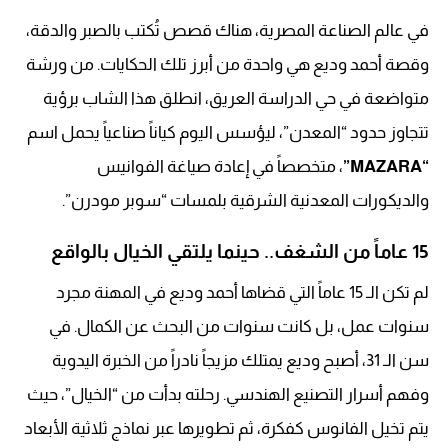
في عالم الصناعة المصرية، هناك قصص تُكتب بالصبر والدقة،
وقصة أحمد وديع هي واحدة من أبرز تلك الحكايات. من ورشة
متواضعة في حي الدراسة العريق، انطلق هذا الشاب برؤية
تتجاوز حدود “المعدن”، ليؤسس اليوم كياناً صناعياً يحمل اسم
“MAZARA”
، متخصصاً في إعادة صياغة الفوانيس
والديكورات المعدنية الشرقية بلمسات “سوبر مودرن”.
15 عاماً من الشغف.. حينما يلتقي الخيال بالواقع
لم تكن الـ 15 عاماً التي قضاها أحمد وديع في المهنة مجرد
سنوات عمل، بل كانت سنوات من البحث عن الكمال. في
سن الـ 31، أصبح وديع يمتلك مزيجاً نادراً من الخبرة اليدوية
وفهم أسرار التصنيع الهندسي. رحلته بدأت من “الخيال”، حيث
يتم تخيل الفانوس كفكرة، ثم تطويرها عبر نماذج ثلاثية الأبعاد