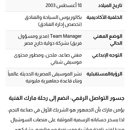
تاريخ الميلاد
18 أغسطس 2003
الخلفية الأكاديمية
بكالوريوس السياحة والفنادق
(تخصص إدارة الفنادق)
الوضع المهني
Team Manager (مدير ومسؤول
الحالي
فريق) بشركة دولية خارج مصر
التوجه الإبداعي
مغني صاعد، ملحن، ومطور محتوى
موسيقي شبابي
الرؤيةالمستقبلية
نشر الموسيقى المصرية الحديثة عالمياً
وبناء قاعدة جماهيرية مليونية
جسور التواصل الرقمي: انضم إلى رحلة مارك الفنية
يؤمن مارك بأن الجمهور هو الشريك الأول في صناعة النجم،
لذا يسخر حساباته الرسمية الموثقة على منصات السوشيال
ميديا لفتح نافذة مباشرة ومستمرة مع متابعيه، يشاركهم