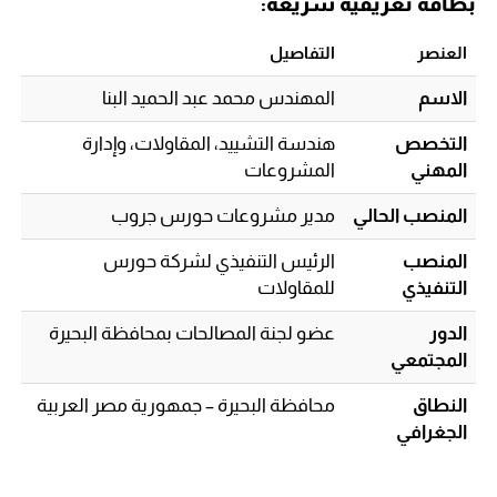
بطاقة تعريفية سريعة:
العنصر
التفاصيل
الاسم
المهندس محمد عبد الحميد البنا
التخصص
هندسة التشييد، المقاولات، وإدارة
المهني
المشروعات
المنصب الحالي
مدير مشروعات حورس جروب
المنصب
الرئيس التنفيذي لشركة حورس
التنفيذي
للمقاولات
الدور
عضو لجنة المصالحات بمحافظة البحيرة
المجتمعي
النطاق
محافظة البحيرة – جمهورية مصر العربية
الجغرافي