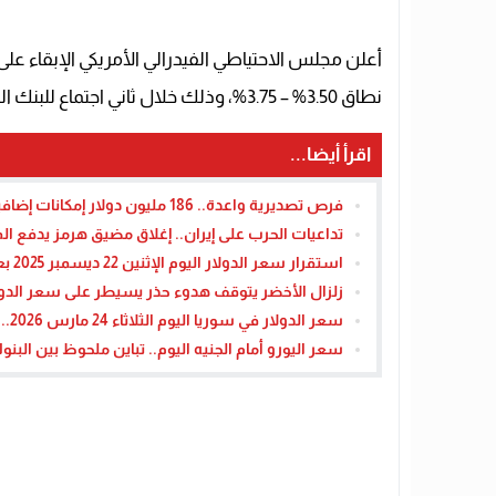
أعلن مجلس الاحتياطي الفيدرالي الأمريكي الإبقاء على
نطاق 3.50% – 3.75%، وذلك خلال ثاني اجتماع للبنك المركزي الأمريكي هذا العام.
اقرأ أيضا...
فرص تصديرية واعدة.. 186 مليون دولار إمكانات إضافية لصادرات الشوكولاتة المصرية – القاهرة تايمز
تداعيات الحرب على إيران.. إغلاق مضيق هرمز يدفع ال
استقرار سعر الدولار اليوم الإثنين 22 ديسمبر 2025 بعد تراجعه في 10 بنوك
زلزال الأخضر يتوقف هدوء حذر يسيطر على سعر الدولا
سعر الدولار في سوريا اليوم الثلاثاء 24 مارس 2026.. تحركات “الموازي” وحوافز ضريبية لـ 30 ألف منشأة
سعر اليورو أمام الجنيه اليوم.. تباين ملحوظ بين البنو