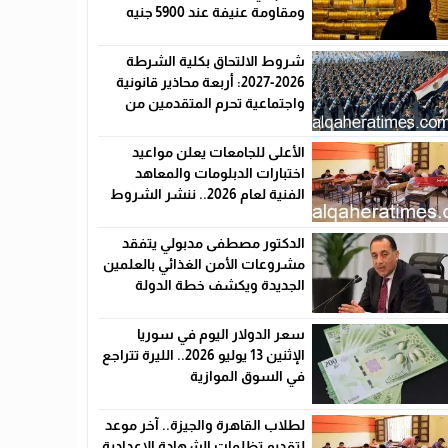
ومقاومة عنيفة عند 5900 جنيه
شروط الالتحاق بكلية الشرطة
2026-2027: أربعة محاذير قانونية
واجتماعية تحرم المتقدمين من
القبول رسميًا
الأعلى للجامعات يعلن مواعيد
اختبارات الدبلومات والمعاهد
الفنية لعام 2026.. ننشر الشروط
وأماكن اللجان والروابط الرسمية
الدكتور مصطفى مدبولي يتفقد
مشروعات الأمن الغذائي بالعلمين
الجديدة ويكشف خطة الدولة
لخفض الأسعار
سعر الدولار اليوم في سوريا
الإثنين 13 يوليو 2026.. الليرة تتراجع
في السوق الموازية
لطلاب القاهرة والجيزة.. آخر موعد
لتقديم تظلمات الشهادة الإعدادية