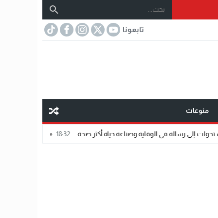
تابعونا
منوعات
18:32
«عالم رشاد».. رسالة ماجستير تتحول إلى