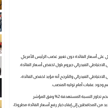
ريكي على أسعار الفائدة دون تغيير غضب الرئيس الأمريكي
لاحتياطي الفيدرالي جيروم باول لخفض أسعار الفائدة.
حتياطي الفيدرالي والمُرجح أنه مؤيد لخفض الفائدة،
غم وجود عقبات أمام توليه المنصب.
وأشار مسؤولون في الاحتياطي الفيدرالي إلى أن التضخم تجاوز النسبة المستهدفة 2% وفق المؤشر
ن المحافظين إلى إبقاء خيار رفع أسعار الفائدة مطروحًا،