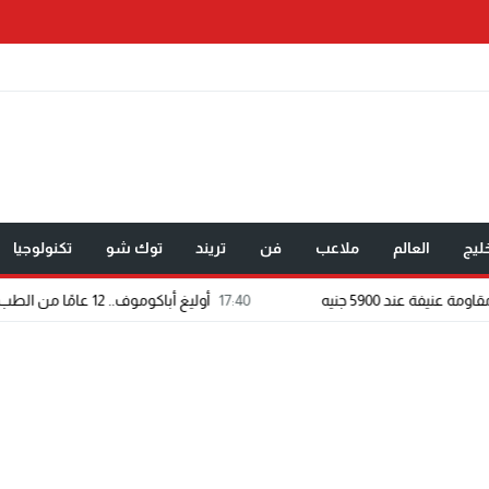
ليج
العالم
ملاعب
فن
تريند
توك شو
تكنولوجيا
17:40
أوليغ أباكوموف.. 12 عامًا من الطب تحولت إلى رسالة في الوقاية وصناعة حياة أكثر صحة