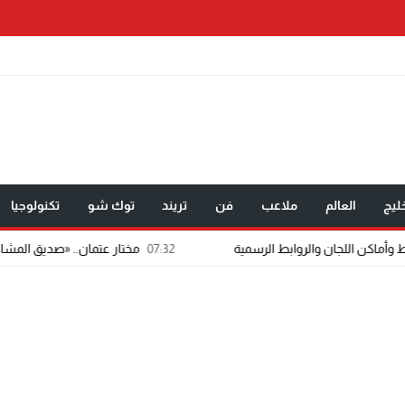
ليج
العالم
ملاعب
فن
تريند
توك شو
تكنولوجيا
07:32
مختار عتمان.. «صديق المشاهير».. اسم شاب