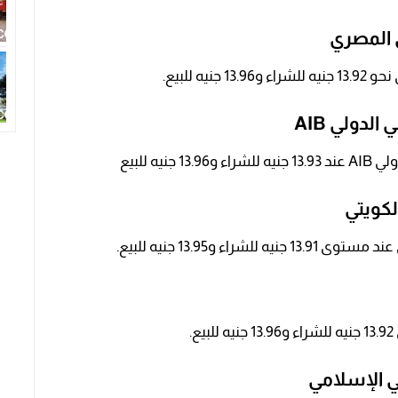
 المصري
ه للبيع.
دولي AIB
ه للبيع
لكويتي
 و13.95 جنيه للبيع.
 الإسلامي