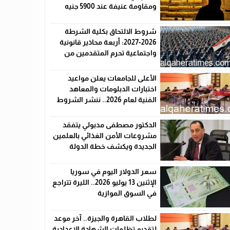
ومقاومة عنيفة عند 5900 جنيه
شروط الالتحاق بكلية الشرطة
2026-2027: أربعة محاذير قانونية
واجتماعية تحرم المتقدمين من
القبول رسميًا
الأعلى للجامعات يعلن مواعيد
اختبارات الدبلومات والمعاهد
الفنية لعام 2026.. ننشر الشروط
وأماكن اللجان والروابط الرسمية
الدكتور مصطفى مدبولي يتفقد
مشروعات الأمن الغذائي بالعلمين
الجديدة ويكشف خطة الدولة
لخفض الأسعار
سعر الدولار اليوم في سوريا
الإثنين 13 يوليو 2026.. الليرة تتراجع
في السوق الموازية
لطلاب القاهرة والجيزة.. آخر موعد
لتقديم تظلمات الشهادة الإعدادية