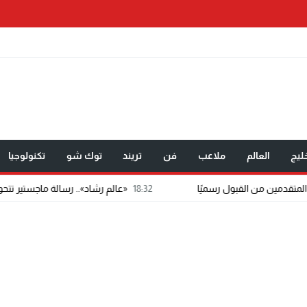
ليج
العالم
ملاعب
فن
تريند
توك شو
تكنولوجيا
18:32
«عالم رشاد».. رسالة ماجستير تتحول إلى تطبيق إعلام