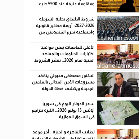
ومقاومة عنيفة عند 5900 جنيه
شروط الالتحاق بكلية الشرطة
2026-2027: أربعة محاذير قانونية
واجتماعية تحرم المتقدمين من
القبول رسميًا
الأعلى للجامعات يعلن مواعيد
اختبارات الدبلومات والمعاهد
الفنية لعام 2026.. ننشر الشروط
وأماكن اللجان والروابط الرسمية
الدكتور مصطفى مدبولي يتفقد
مشروعات الأمن الغذائي بالعلمين
الجديدة ويكشف خطة الدولة
لخفض الأسعار
سعر الدولار اليوم في سوريا
الإثنين 13 يوليو 2026.. الليرة تتراجع
في السوق الموازية
لطلاب القاهرة والجيزة.. آخر موعد
لتقديم تظلمات الشهادة الإعدادية