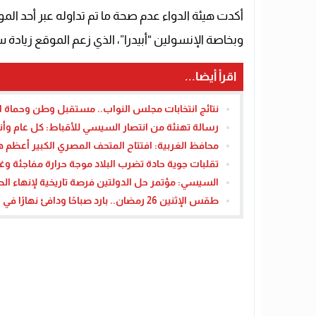
أكدت هيئة الدواء عدم صحة ما تم تداوله عبر أحد ال
وبخاصة الإنسولين “أبيدرا”، الذي زعم الموقع زيادة سعر علبة الإنسولين ب
اقرأ أيضا...
نتائج انتخابات مجلس النواب.. مستقبل وطن وحماة
رسالة تهنئة من انتصار السيسي للأقباط: كل عام وأنت
محافظ الغربية: افتتاح المتحف المصري الكبير أعظم ه
تقلبات جوية حادة تضرب البلاد موجة حرارة مفاجئة و
السيسي: مؤتمر حل الدولتين فرصة تاريخية لإنهاء ا
طقس الإثنين 26 رمضان.. بارد صباحًا ودافئ نهارًا في أغلب الأنحاء – القاهرة تايمز