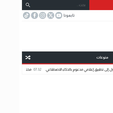
تابعونا
منوعات
ي مدعوم بالذكاء الاصطناعي.
07:32
مختار عتمان.. «صديق المشاهير».. اسم شاب