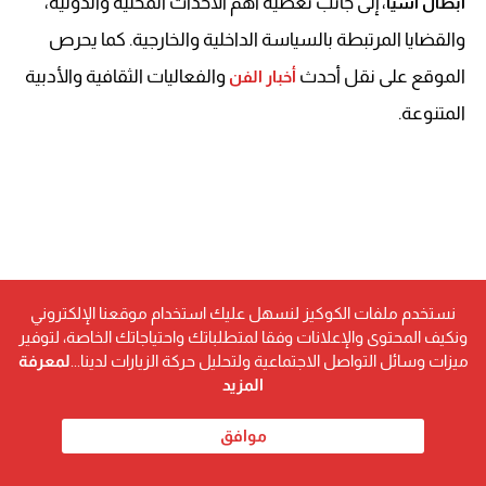
، إلى جانب تغطية أهم الأحداث المحلية والدولية،
أبطال آسيا
والقضايا المرتبطة بالسياسة الداخلية والخارجية. كما يحرص
الموقع على نقل أحدث
والفعاليات الثقافية والأدبية
أخبار الفن
المتنوعة.
نستخدم ملفات الكوكيز لنسهل عليك استخدام موقعنا الإلكتروني
ونكيف المحتوى والإعلانات وفقا لمتطلباتك واحتياجاتك الخاصة، لتوفير
ميزات وسائل التواصل الاجتماعية ولتحليل حركة الزيارات لدينا...
لمعرفة
المزيد
موافق