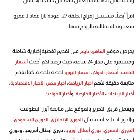
ومحسناش أنها بطلة العمل بالعكس كلنا كنا الأبطال.
اقرأ أيضاً.. مسلسل إفراج الحلقة 27.. عودة تارا عماد لـ عمرو
سعد ونجله يطالبه بالزواج منها
يحرص موقع
على تقديم تغطية إخبارية شاملة
القاهرة تايمز
ومستمرة على مدار 24 ساعة، حيث نرصد لكم أحدث
أسعار
لحظة بلحظة. كما نقدم
الذهب
،
أسعار الدولار
،
أسعار اليورو
متابعة دقيقة لأهم
أخبار الرياضة
،
أخبار مصر
،
الأخبار الاقتصادية
،
.
أخبار التريندات
،
الأخبار الخارجية
، و
أخبار الحوادث
ويعمل فريق التحرير بالموقع على متابعة أبرز البطولات
والدوريات العالمية، مثل
الدوري الإنجليزي
،
الدوري السعودي
،
الدوري المصري
،
دوري أبطال أوروبا
، دوري أبطال أفريقيا، ودوري