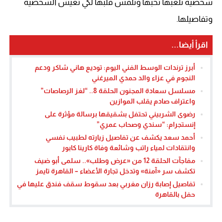
شخصية تلعبها تحبها وتلمس قلبها لكي تعيش الشخصية
وتفاصيلها.
اقرأ أيضا...
أبرز ترندات الوسط الفني اليوم: توديع هاني شاكر ودعم
النجوم في عزاء والد حمدي الميرغني
مسلسل سعادة المجنون الحلقة 8.. “لغز الرصاصات”
واعتراف صادم يقلب الموازين
رضوى الشربيني تحتفل بشقيقها برسالة مؤثرة على
إنستجرام: “سندي وصحاب عمري”
أحمد سعد يكشف عن تفاصيل زيارته لطبيب نفسي
وانتقادات لمياء راتب وشائعة وفاة كارينا كابور
مفاجآت الحلقة 12 من «عرض وطلب».. سلمى أبو ضيف
تكشف سر «آمنة» وتدخل تجارة الأعضاء – القاهرة تايمز
تفاصيل إصابة رزان مغربي بعد سقوط سقف فندق عليها في
حفل بالقاهرة