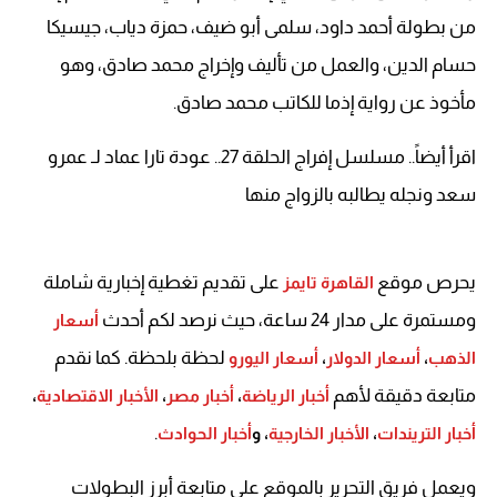
من بطولة أحمد داود، سلمى أبو ضيف، حمزة دياب، جيسيكا
حسام الدين، والعمل من تأليف وإخراج محمد صادق، وهو
مأخوذ عن رواية إذما للكاتب محمد صادق.
اقرأ أيضاً.. مسلسل إفراج الحلقة 27.. عودة تارا عماد لـ عمرو
سعد ونجله يطالبه بالزواج منها
يحرص موقع
على تقديم تغطية إخبارية شاملة
القاهرة تايمز
ومستمرة على مدار 24 ساعة، حيث نرصد لكم أحدث
أسعار
لحظة بلحظة. كما نقدم
الذهب
،
أسعار الدولار
،
أسعار اليورو
متابعة دقيقة لأهم
أخبار الرياضة
،
أخبار مصر
،
الأخبار الاقتصادية
،
.
أخبار التريندات
،
الأخبار الخارجية
، و
أخبار الحوادث
ويعمل فريق التحرير بالموقع على متابعة أبرز البطولات