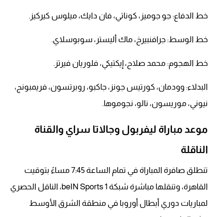
خط الدفاع: جو جوميز، كوناتي، فان دايك، ميلوس كيركيز.
خط الوسط: جرافنبيرخ، ماك أليستر، سوبوسلاي.
خط الهجوم: محمد صلاح، إيكتيكي، فلوريان فيرتز.
البدلاء: وودمان، كورتيس جونز، جاكبو، روبرتسون، فريمبونج،
نيوني، موريسون، نالو، نجوموها.
موعد مباراة ليفربول وجالاتا سراي والقناة
الناقلة
تنطلق صافرة المباراة في تمام الساعة 7:45 مساءً بتوقيت
القاهرة، وتنقلها مباشرة شبكة beIN Sports 1، الناقل الحصري
لمباريات دوري أبطال أوروبا في منطقة الشرق الأوسط