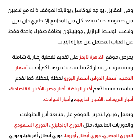
وفي المقابل، يواجه نيوكاسل يونايتد الموقف ذاته مع لاعبين
من صفوفه، حيث يبتعد كل من المدافع الإنجليزي دان بيرن
ولاعب الوسط البرازيلي جويلينتون بطاقة صفراء واحدة فقط
عن الغياب المحتمل عن مباراة الإياب.
يحرص موقع
على تقديم تغطية إخبارية شاملة
القاهرة تايمز
ومستمرة على مدار 24 ساعة، حيث نرصد لكم أحدث
أسعار
لحظة بلحظة. كما نقدم
الذهب
،
أسعار الدولار
،
أسعار اليورو
متابعة دقيقة لأهم
أخبار الرياضة
،
أخبار مصر
،
الأخبار الاقتصادية
،
.
أخبار التريندات
،
الأخبار الخارجية
، و
أخبار الحوادث
ويعمل فريق التحرير بالموقع على متابعة أبرز البطولات
والدوريات العالمية، مثل
الدوري الإنجليزي
،
الدوري السعودي
،
الدوري المصري
،
دوري أبطال أوروبا
، دوري أبطال أفريقيا، ودوري