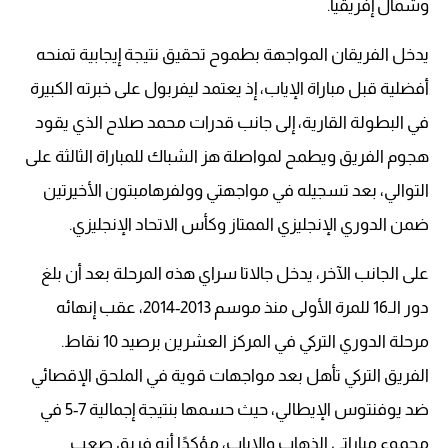
وشمال إفريقيا.
يدخل الفريقان المواجهة بطموح تحقيق نتيجة إيجابية تمنحه
أفضلية قبل مباراة الإياب، إذ يعتمد ليفربول على خبرته الكبيرة
في البطولة القارية، إلى جانب قدرات محمد صلاح الذي يقود
هجوم الفريق ويطمح لمواصلة هز الشباك للمباراة الثالثة على
التوالي، بعد تسجيله في مواجهتي وولفرهامبتون الأخيرتين
ضمن الدوري الإنجليزي الممتاز وكأس الاتحاد الإنجليزي.
على الجانب الآخر، يدخل جالاتا سراي هذه المرحلة بعد أن بلغ
دور الـ16 للمرة الأولى منذ موسم 2013-2014، عقب إنهائه
مرحلة الدوري التركي في المركز العشرين برصيد 10 نقاط.
الفريق التركي تأهل بعد مواجهات قوية في الملحق الإقصائي
ضد يوفنتوس الإيطالي، حيث حسمها بنتيجة إجمالية 7-5 في
مجموع مباراتي الذهاب والإياب، مؤكدًا أنه فريق صعب