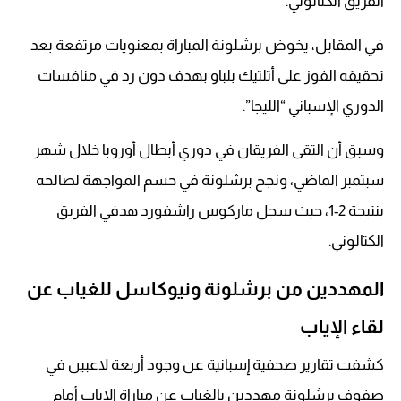
الفريق الكتالوني.
في المقابل، يخوض برشلونة المباراة بمعنويات مرتفعة بعد
تحقيقه الفوز على أتلتيك بلباو بهدف دون رد في منافسات
الدوري الإسباني “الليجا”.
وسبق أن التقى الفريقان في دوري أبطال أوروبا خلال شهر
سبتمبر الماضي، ونجح برشلونة في حسم المواجهة لصالحه
بنتيجة 2-1، حيث سجل ماركوس راشفورد هدفي الفريق
الكتالوني.
المهددين من برشلونة ونيوكاسل للغياب عن
لقاء الإياب
كشفت تقارير صحفية إسبانية عن وجود أربعة لاعبين في
صفوف برشلونة مهددين بالغياب عن مباراة الإياب أمام