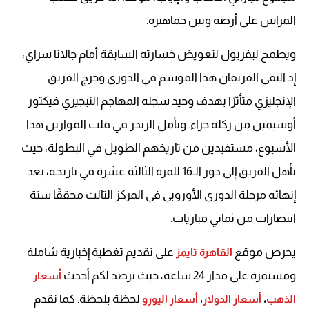
المراس على أرضه وبين جماهيره.
ويطمح ليفربول لتعويض خسارته السابقة أمام جالاتا سراي،
إذ التقى الفريقان هذا الموسم في الدوري وخرج الفريق
الإنجليزي متأثرًا بهدف وحيد سجله المهاجم النيجيري فيكتور
أوسيمين من ركلة جزاء. ويأمل الريدز في قلب الموازين هذا
الأسبوع، مستفيدين من تاريخهم الطويل في البطولة، حيث
تأهل الفريق إلى دور الـ16 للمرة الثالثة عشرة في تاريخه، بعد
إنهائه مرحلة الدوري الأوروبي في المركز الثالث محققًا ستة
انتصارات من ثماني مباريات.
يحرص موقع
على تقديم تغطية إخبارية شاملة
القاهرة تايمز
ومستمرة على مدار 24 ساعة، حيث نرصد لكم أحدث
أسعار
لحظة بلحظة. كما نقدم
الذهب
،
أسعار الدولار
،
أسعار اليورو