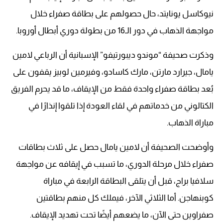
نيوكاسل يونايتد، حال حصولهم على بطاقة صفراء خلال
مواجهة الذهاب في دور الـ16 من بطولة دوري أبطال أوروبا.
وذكرت صحيفة “موندو ديبورتيفو” الإسبانية أن الرباعي لامين
يامال، جيرارد مارتن، مارك كاسادو، وفيرمين لوبيز يقفون على
بُعد بطاقة صفراء واحدة فقط من الإيقاف، ما قد يحرم الفريق
الكتالوني من خدماتهم في لقاء العودة إذا تلقوا إنذارًا في
مباراة الذهاب.
وأوضحت الصحيفة أن لامين يامال حصل على ثلاث بطاقات
صفراء خلال مرحلة الدوري، ما تسبب في إيقافه عن مواجهة
سلافيا براج، قبل أن يتلقى البطاقة الرابعة في مباراة
كوبنهاجن. أما الثلاثي الآخر، فيملك كل منهم بطاقتين
صفراوين حتى الآن، ما يضعهم أيضًا تحت تهديد الإيقاف.