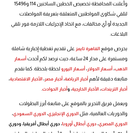
وأعلنت المحافظة تخصيص الخطين الساخنين 114 و15496
لتلقي شكاوى المواطنين المتعلقة بتعريفة المواصلات
الجديدة أو أي مخالفات، مع اتخاذ الإجراءات اللازمة فور تلقي
البلاغات.
يحرص موقع
على تقديم تغطية إخبارية شاملة
القاهرة تايمز
ومستمرة على مدار 24 ساعة، حيث نرصد لكم أحدث
أسعار
لحظة بلحظة. كما نقدم
الذهب
،
أسعار الدولار
،
أسعار اليورو
متابعة دقيقة لأهم
أخبار الرياضة
،
أخبار مصر
،
الأخبار الاقتصادية
،
.
أخبار التريندات
،
الأخبار الخارجية
، و
أخبار الحوادث
ويعمل فريق التحرير بالموقع على متابعة أبرز البطولات
والدوريات العالمية، مثل
الدوري الإنجليزي
،
الدوري السعودي
،
الدوري المصري
،
دوري أبطال أوروبا
، دوري أبطال أفريقيا، ودوري