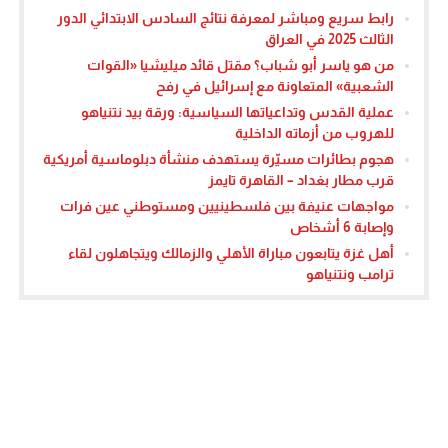
رابط سريع ومباشر لمعرفة نتائج السادس الابتدائي الدور
الثالث 2025 في العراق
من هو ياسر أبو شباب؟ مقتل قائد ميليشيا «القوات
الشعبية» المتعاونة مع إسرائيل في رفح
عملية القدس وتداعياتها السياسية: ورقة بيد نتنياهو
للهروب من أزماته الداخلية
هجوم بطائرات مسيّرة يستهدف منشأة دبلوماسية أمريكية
قرب مطار بغداد – القاهرة تايمز
مواجهات عنيفة بين فلسطينيين ومستوطني عين فرات
وإصابة 6 أشخاص
أهل غزة يتابعون مباراة الأهلي والزمالك ويتجاهلون لقاء
ترامب ونتنياهو