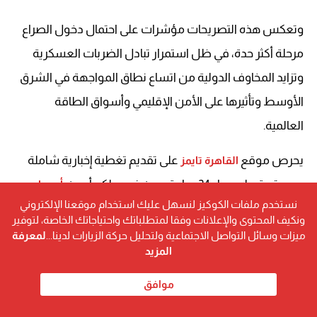
وتعكس هذه التصريحات مؤشرات على احتمال دخول الصراع
مرحلة أكثر حدة، في ظل استمرار تبادل الضربات العسكرية
وتزايد المخاوف الدولية من اتساع نطاق المواجهة في الشرق
الأوسط وتأثيرها على الأمن الإقليمي وأسواق الطاقة
العالمية.
يحرص موقع
على تقديم تغطية إخبارية شاملة
القاهرة تايمز
ومستمرة على مدار 24 ساعة، حيث نرصد لكم أحدث
أسعار
نستخدم ملفات الكوكيز لنسهل عليك استخدام موقعنا الإلكتروني
لحظة بلحظة. كما نقدم
الذهب
،
أسعار الدولار
،
أسعار اليورو
ونكيف المحتوى والإعلانات وفقا لمتطلباتك واحتياجاتك الخاصة، لتوفير
متابعة دقيقة لأهم
أخبار الرياضة
،
أخبار مصر
،
الأخبار الاقتصادية
،
ميزات وسائل التواصل الاجتماعية ولتحليل حركة الزيارات لدينا...
لمعرفة
المزيد
.
أخبار التريندات
،
الأخبار الخارجية
، و
أخبار الحوادث
موافق