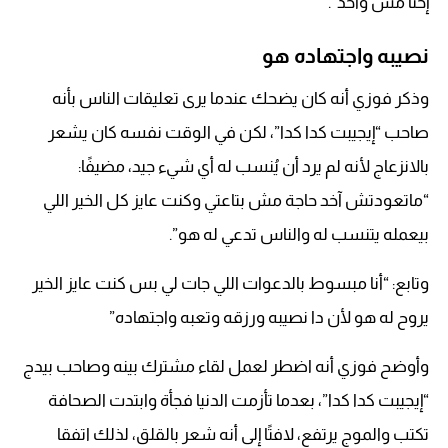
إحنا مش واحد”.
نصيبه واجتهاده هو
وذكر فوزي أنه كان يضحك عندما يرى تعليقات الناس بأنه
صاحب “إيجيبت كدا كدا”، لكن في الوقت نفسه كان يشعر
بالانزعاج لأنه لم يرد أن يُنسب له أي شيء جيد، مضيفًا:
“ماتعودتش آخد حاجة مش بتاعتي وكنت عايز كل الخير اللي
بيعمله يتنسب له والناس تدعي له هو”.
وتابع: “أنا مبسوط بالدعوات اللي جات لي بس كنت عايز الخير
يروح له هو لأن دا نصيبه ورزقه وتعبه واجتهاده”
وأوضح فوزي أنه اضطر لعمل لقاء مشترك بينه وصاحب بيدج
“إيجيبت كدا كدا”، بعدما تأزمت الدنيا فجأة وابتدت الصحافة
تكتب والموج يرتفع، لافتًا إلى أنه شعر بالقلق، لذلك اتفقا