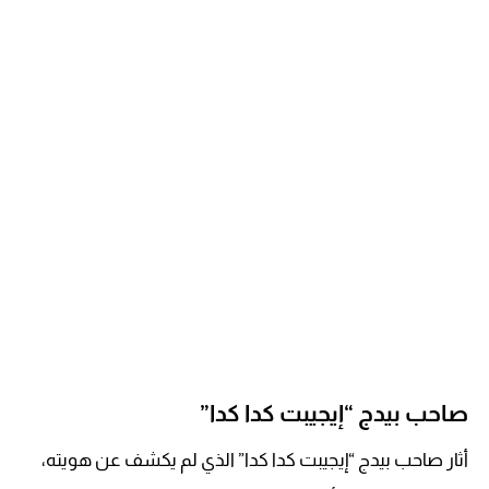
صاحب بيدج “إيجيبت كدا كدا”
أثار صاحب بيدج “إيجيبت كدا كدا” الذي لم يكشف عن هويته،