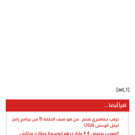
[ad_1]
اقرأ أيضا...
ترقب جماهيري ضخم.. من هو ضيف الحلقة 15 من برنامج رامز
ليفل الوحش 2026؟
المغرب يخصص 4.4 مليار درهم لتوسعة مطاري مراكش