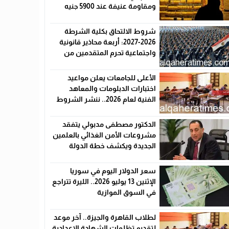
ومقاومة عنيفة عند 5900 جنيه
شروط الالتحاق بكلية الشرطة
2026-2027: أربعة محاذير قانونية
واجتماعية تحرم المتقدمين من
القبول رسميًا
الأعلى للجامعات يعلن مواعيد
اختبارات الدبلومات والمعاهد
الفنية لعام 2026.. ننشر الشروط
وأماكن اللجان والروابط الرسمية
الدكتور مصطفى مدبولي يتفقد
مشروعات الأمن الغذائي بالعلمين
الجديدة ويكشف خطة الدولة
لخفض الأسعار
سعر الدولار اليوم في سوريا
الإثنين 13 يوليو 2026.. الليرة تتراجع
في السوق الموازية
لطلاب القاهرة والجيزة.. آخر موعد
لتقديم تظلمات الشهادة الإعدادية