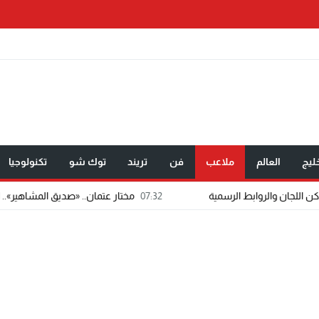
ليج
العالم
ملاعب
فن
تريند
توك شو
تكنولوجيا
07:32
مختار عتمان.. «صديق المشاهير».. اسم شاب يفر