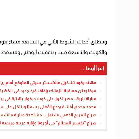
وتنطلق أحداث الشوط الثاني في السابعة مساء بتوقي
والكويت والتاسعة مساء بتوقيت أبوظبي ومسقط وس
اقرأ أيضا...
هالاند يقود تشكيل مانشستر سيتي المتوقع أمام ريال م
فيفا يعلن معاقبة الزمالك بإقاف قيد جديد في القضية رقم 12 – القاهرة
مباراة نارية.. مصر تفوز على كوت ديفوار بثلاثية في ربع
محمد مجدي أفشة يودع الأهلي رسميًا وينتقل على سبي
صراع المربع الذهبي يشتعل.. مشاهدة مباراة مانشستر يو
صراع “تكسير العظام” في أوروبا وإثارة عربية مرتقبة ال