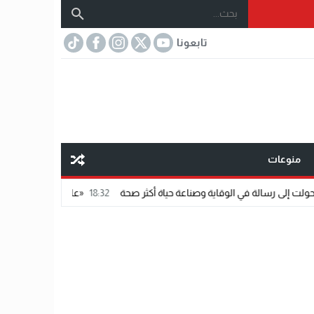
تابعونا
منوعات
18:32
«عالم رشاد».. رسالة ماجستير تتحول إل