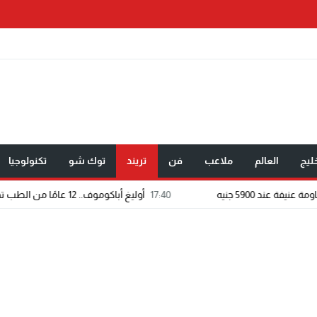
ليج
العالم
ملاعب
فن
تريند
توك شو
تكنولوجيا
17:40
أوليغ أباكوموف.. 12 عامًا من الطب تحولت إلى رسالة في الوقاية وصناعة حياة أكثر صحة