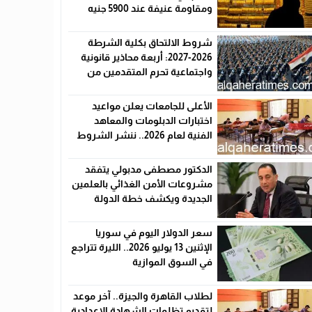
ومقاومة عنيفة عند 5900 جنيه
شروط الالتحاق بكلية الشرطة
2026-2027: أربعة محاذير قانونية
واجتماعية تحرم المتقدمين من
القبول رسميًا
الأعلى للجامعات يعلن مواعيد
اختبارات الدبلومات والمعاهد
الفنية لعام 2026.. ننشر الشروط
وأماكن اللجان والروابط الرسمية
الدكتور مصطفى مدبولي يتفقد
مشروعات الأمن الغذائي بالعلمين
الجديدة ويكشف خطة الدولة
لخفض الأسعار
سعر الدولار اليوم في سوريا
الإثنين 13 يوليو 2026.. الليرة تتراجع
في السوق الموازية
لطلاب القاهرة والجيزة.. آخر موعد
لتقديم تظلمات الشهادة الإعدادية