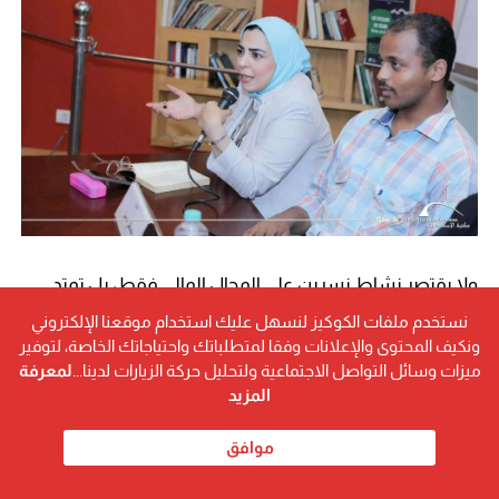
ولا يقتصر نشاط نسرين على المجال المالي فقط، بل تمتد
إسهاماتها إلى العمل المجتمعي والتنظيمي، حيث تشغل
نستخدم ملفات الكوكيز لنسهل عليك استخدام موقعنا الإلكتروني
ونكيف المحتوى والإعلانات وفقا لمتطلباتك واحتياجاتك الخاصة، لتوفير
منصب رئيس لجنة التطوير في أمانة اللجان النوعية بحزب
ميزات وسائل التواصل الاجتماعية ولتحليل حركة الزيارات لدينا...
لمعرفة
المزيد
“حماة وطن”، إضافة إلى كونها رئيس لجنة التسويق
بمؤسسة الجمهورية الجديدة، وهي أدوار تؤكد حضورها
موافق
الفعّال في مشروعات التطوير والتنمية المجتمعية.