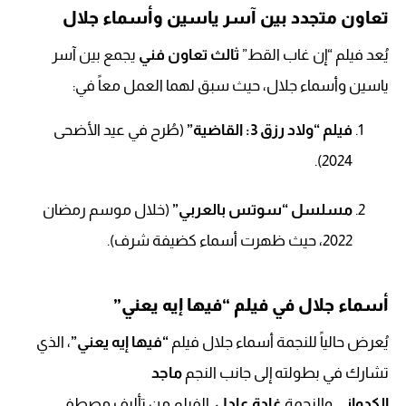
تعاون متجدد بين آسر ياسين وأسماء جلال
يُعد فيلم “إن غاب القط”
ثالث تعاون فني
يجمع بين آسر
ياسين وأسماء جلال، حيث سبق لهما العمل معاً في:
فيلم “ولاد رزق 3: القاضية”
(طُرح في عيد الأضحى
2024).
مسلسل “سوتس بالعربي”
(خلال موسم رمضان
2022، حيث ظهرت أسماء كضيفة شرف).
أسماء جلال في فيلم “فيها إيه يعني”
يُعرض حالياً للنجمة أسماء جلال فيلم
“فيها إيه يعني”
، الذي
تشارك في بطولته إلى جانب النجم
ماجد
الكدواني
والنجمة
غادة عادل
. الفيلم من تأليف مصطفي