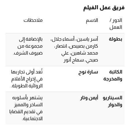
فريق عمل الفيلم
الدور /
الاسم
ملاحظات
العمل
بطولة
آسر ياسين، أسماء جلال،
بالإضافة إلى
كارمن بصيبص، انتصار،
مجموعة من
محمد شاهين، علي
ضيوف الشرف.
صبحي، سماح أنور
الكاتبة
سارة نوح
تُعد أولى تجاربها
والمخرجة
في إخراج الأفلام
الروائية الطويلة.
السيناريو
أيمن وتار
يشتهر بأسلوبه
والحوار
الساخر والمميز
في تقديم القضايا
الاجتماعية.