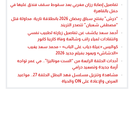
تفاصيل إصابة رزان مغربي بعد سقوط سقف فندق عليها في
حفل بالقاهرة
“درش” يفتتح سباق رمضان 2026 بانطلاقة نارية: محاولة قتل
“مصطفى شعبان” تتصدر التريند
أحمد سعد يكشف عن تفاصيل زيارته لطبيب نفسي
وانتقادات لمياء راتب وشائعة وفاة كارينا كابور
كواليس «عيلة دياب على الباب» – محمد سعد يغيب
«الدشاش» ويعود بفيلم جديد 2026
أحداث الحلقة الرابعة من “الست موناليزا”.. مي عمر تواجه
أزمة جديدة وتصعيد درامي
مشاهدة وتنزيل مسلسل فهد البطل الحلقة 27.. مواعيد
العرض والإعادة على ON والحياة