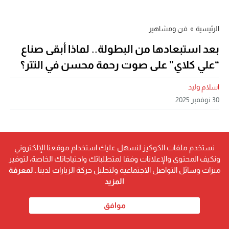
الرئيسية
»
فن ومشاهير
بعد استبعادها من البطولة.. لماذا أبقى صناع
“علي كلاي” على صوت رحمة محسن في التتر؟
اسلام وليد
30 نوفمبر 2025
نستخدم ملفات الكوكيز لنسهل عليك استخدام موقعنا الإلكتروني
ونكيف المحتوى والإعلانات وفقا لمتطلباتك واحتياجاتك الخاصة، لتوفير
ميزات وسائل التواصل الاجتماعية ولتحليل حركة الزيارات لدينا...
لمعرفة
المزيد
موافق