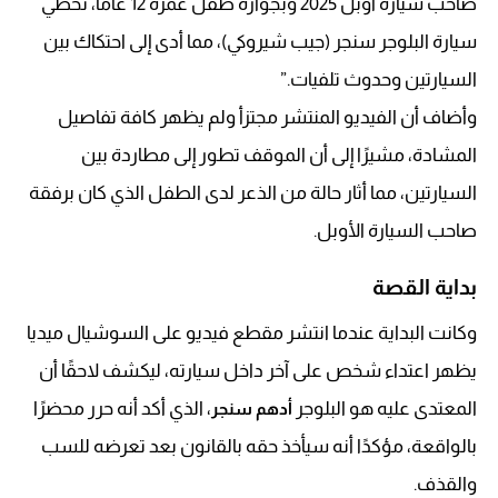
صاحب سيارة أوبل 2025 وبجواره طفل عمره 12 عامًا، تخطي
سيارة البلوجر سنجر (جيب شيروكي)، مما أدى إلى احتكاك بين
السيارتين وحدوث تلفيات.”
وأضاف أن الفيديو المنتشر مجتزأ ولم يظهر كافة تفاصيل
المشادة، مشيرًا إلى أن الموقف تطور إلى مطاردة بين
السيارتين، مما أثار حالة من الذعر لدى الطفل الذي كان برفقة
صاحب السيارة الأوبل.
بداية القصة
وكانت البداية عندما انتشر مقطع فيديو على السوشيال ميديا
يظهر اعتداء شخص على آخر داخل سيارته، ليكشف لاحقًا أن
المعتدى عليه هو البلوجر
، الذي أكد أنه حرر محضرًا
أدهم سنجر
بالواقعة، مؤكدًا أنه سيأخذ حقه بالقانون بعد تعرضه للسب
والقذف.