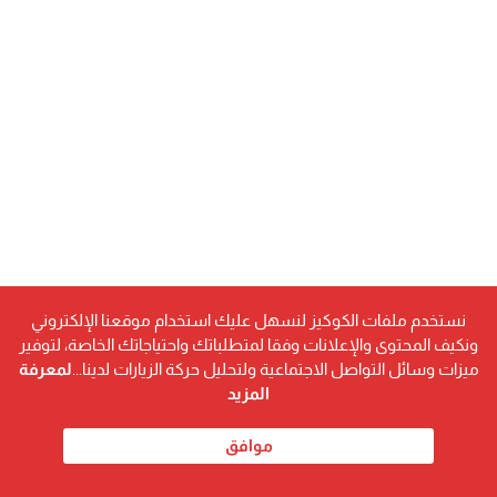
نستخدم ملفات الكوكيز لنسهل عليك استخدام موقعنا الإلكتروني
ونكيف المحتوى والإعلانات وفقا لمتطلباتك واحتياجاتك الخاصة، لتوفير
ميزات وسائل التواصل الاجتماعية ولتحليل حركة الزيارات لدينا...
لمعرفة
اقرأ أيضا...
المزيد
اعرف هتقبض معاشك إمتى.. التأمينات تعلن موعد صرف
موافق
معاشات مارس 2026
سعر الدولار اليوم في مصر الثلاثاء.. تراجع مفاجئ بالبنوك بعد