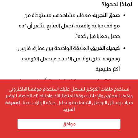
لماذا نجحوا؟
صدق التجربة
: معظم مشاهدهم مستوحاة من
مواقف حياتية واقعية، تجعل المتابع يشعر أن “ده
حصل معايا قبل كده”.
كيمياء الفريق
: العلاقة الواضحة بين عمارة، فارس،
وحمودة تخلق نوعًا من الانسجام يجعل الكوميديا
أكثر طبيعية.
جودة الإنتاج
: رغم بساطة الفكرة، إلا أن الفيديوهات
نستخدم ملفات الكوكيز لنسهل عليك استخدام موقعنا الإلكتروني
تتميز بإخراج ذكي ومونتاج سريع يلائم طبيعة المنصات
ونكيف المحتوى والإعلانات وفقا لمتطلباتك واحتياجاتك الخاصة، لتوفير
الحديثة.
ميزات وسائل التواصل الاجتماعية ولتحليل حركة الزيارات لدينا...
لمعرفة
المزيد
حضورهم الرقمي
موافق
قناة “محمود عمارة” الرسمية على يوتيوب: