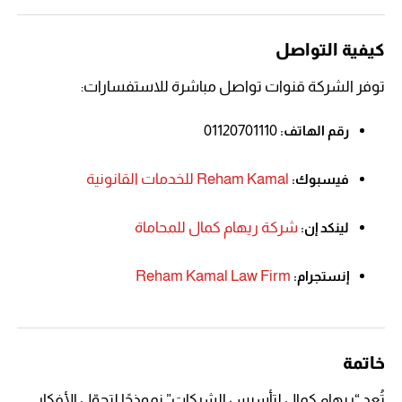
كيفية التواصل
توفر الشركة قنوات تواصل مباشرة للاستفسارات:
01120701110
رقم الهاتف:
Reham Kamal للخدمات القانونية
فيسبوك:
شركة ريهام كمال للمحاماة
لينكد إن:
Reham Kamal Law Firm
إنستجرام:
خاتمة
تُعد “ريهام كمال لتأسيس الشركات” نموذجًا لتحوّل الأفكار