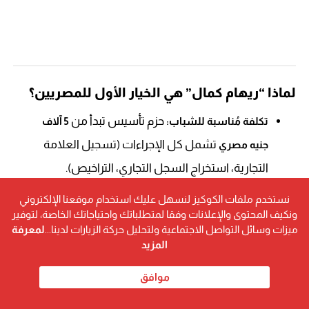
لماذا “ريهام كمال” هي الخيار الأول للمصريين؟
حزم تأسيس تبدأ من
تكلفة مُناسبة للشباب:
5 آلاف
تشمل كل الإجراءات (تسجيل العلامة
جنيه مصري
التجارية، استخراج السجل التجاري، التراخيص).
نستخدم ملفات الكوكيز لنسهل عليك استخدام موقعنا الإلكتروني
فريق مُتخصص في
دعم قانوني متكامل:
القانون
ونكيف المحتوى والإعلانات وفقا لمتطلباتك واحتياجاتك الخاصة، لتوفير
ولوائح الهيئة العامة للاستثمار وهيئة التنمية
المصري
ميزات وسائل التواصل الاجتماعية ولتحليل حركة الزيارات لدينا...
لمعرفة
المزيد
الصناعية.
موافق
لا داعي للانتقال بين
تأسيس الشركات عن بُعد: