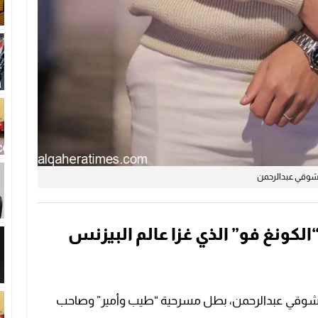
وقي عبدالرحمن
كونغ فو” الذي غزا عالم البيزنس
وقي عبدالرحمن، بطل مسرحية “طيب وأمير” وصاحب