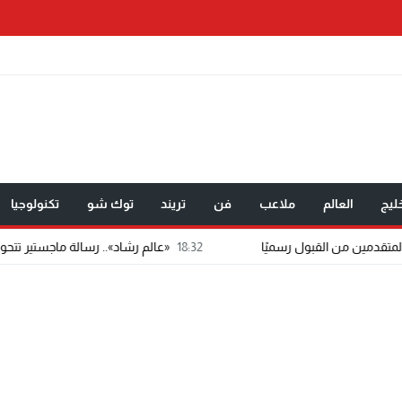
ليج
العالم
ملاعب
فن
تريند
توك شو
تكنولوجيا
18:32
«عالم رشاد».. رسالة ماجستير تتحول إلى تطبيق إعلامي مد