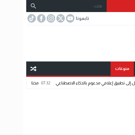
تابعونا
منوعات
عوم بالذكاء الاصطناعي.
07:32
مختار عتمان.. «صديق المشاهير».. اسم شاب يفر