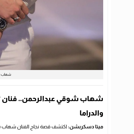
شهاب ش
شهاب شوقي عبدالرحمن.. فنان “ال
والدراما
ميتا دسكربشن:
اكتشف قصة نجاح الفنان شهاب ش