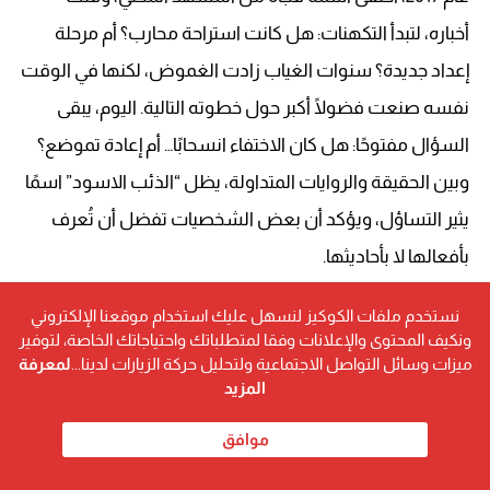
أخباره، لتبدأ التكهنات: هل كانت استراحة محارب؟ أم مرحلة
إعداد جديدة؟ سنوات الغياب زادت الغموض، لكنها في الوقت
نفسه صنعت فضولًا أكبر حول خطوته التالية.
اليوم، يبقى
السؤال مفتوحًا: هل كان الاختفاء انسحابًا… أم إعادة تموضع؟
وبين الحقيقة والروايات المتداولة، يظل “الذئب الاسود” اسمًا
يثير التساؤل، ويؤكد أن بعض الشخصيات تفضل أن تُعرف
بأفعالها لا بأحاديثها.
نستخدم ملفات الكوكيز لنسهل عليك استخدام موقعنا الإلكتروني
ونكيف المحتوى والإعلانات وفقا لمتطلباتك واحتياجاتك الخاصة، لتوفير
ميزات وسائل التواصل الاجتماعية ولتحليل حركة الزيارات لدينا...
لمعرفة
المزيد
موافق