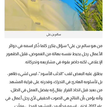
سالم بن علي
من هو سالم بن علي؟ سؤال يتكرر كلما ذُكر اسمه في دوائر
الأعمال. رجل يحيط نفسه بهالة من الغموض، قليل الظهور
الإعلامي، لكنه حاضر بقوة في مشاريعه وتحركاته.
يطلق عليه البعض لقب “الذئب الأسود”، ليس لشيء ظاهر،
بل لأسلوبه الهادئ في التحرك، وقدرته على قراءة المشهد
من بعيد قبل اتخاذ القرار. يقال إنه يفضل العمل في الظل،
وأنه يؤمن بأن النتائج هي الصوت الحقيقي لأي رجل أعمال.
في
عام 2017، اختفى اسمه فجأة من المشهد المحلي، وقلّت