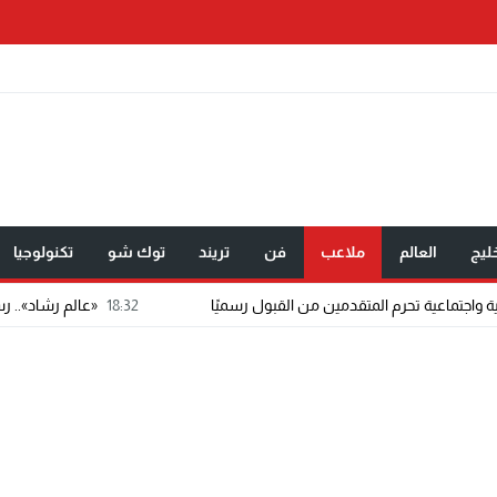
ليج
العالم
ملاعب
فن
تريند
توك شو
تكنولوجيا
18:32
«عالم رشاد».. رسالة ماجستير تتحول