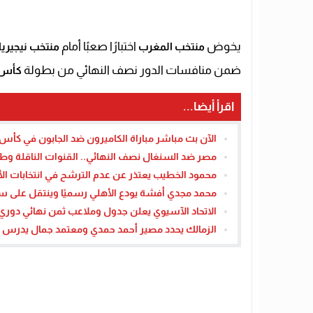
يخوض
اختبارًا صعبًا أمام
منتخب المغرب
منتخب نيجيريا
ضمن منافسات الدور نصف النهائي من بطولة
كأس أم
اقرأ أيضا...
الآن بث مباشر مباراة الكاميرون ضد الجابون في كأس الأم
مصر ضد السنغال نصف النهائي.. القنوات الناقلة و
محمود الخطيب يعتذر عن عدم الترشح في انتخابات الأ
محمد مجدي أفشة يودع الأهلي رسميًا وينتقل على سبي
الاتحاد الآسيوي يعلن جدول وملاعب ثمن نهائي دوري أ
الزمالك يحدد مصير أحمد حمدي ومعتمد جمال يدرس سي