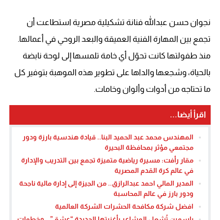
نجوان حسن عبدالله فنانة تشكيلية مصرية استطاعت أن
تجمع بين المهارة الفنية العميقة والبعد الروحي في أعمالها.
منذ طفولتها كانت تحوّل أي خامة تلمسها إلى لوحة نابضة
بالحياة، وشجعها والداها على تطوير هذه الموهبة بتوفير كل
ما تحتاجه من أدوات وألوان وخامات.
اقرأ أيضا...
المهندس محمد عبد الحميد البنا.. قيادة هندسية بارزة ودور
مجتمعي مؤثر بمحافظة البحيرة
مقار رأفت: مسيرة رياضية متميزة تجمع بين التدريب والإدارة
في عالم كرة القدم المصرية
المدير المالي احمد عبدالرازق.. من الجيزة إلى إدارة مالية ناجحة
ودور بارز في عالم المحاسبة
افضل شركة مكافحة الحشرات الشركة العالمية
ياسمين تُشعل المشاعر بأغنيتها الجديدة “عشق”… وخطوات