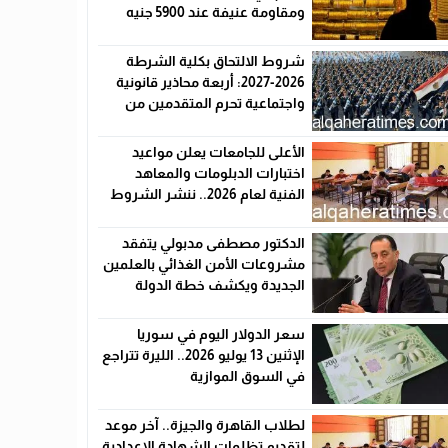
ومقاومة عنيفة عند 5900 جنيه
شروط الالتحاق بكلية الشرطة
2026-2027: أربعة محاذير قانونية
واجتماعية تحرم المتقدمين من
القبول رسميًا
الأعلى للجامعات يعلن مواعيد
اختبارات الدبلومات والمعاهد
الفنية لعام 2026.. ننشر الشروط
وأماكن اللجان والروابط الرسمية
الدكتور مصطفى مدبولي يتفقد
مشروعات الأمن الغذائي بالعلمين
الجديدة ويكشف خطة الدولة
لخفض الأسعار
سعر الدولار اليوم في سوريا
الإثنين 13 يوليو 2026.. الليرة تتراجع
في السوق الموازية
لطلاب القاهرة والجيزة.. آخر موعد
لتقديم تظلمات الشهادة الإعدادية