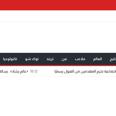
ليج
العالم
ملاعب
فن
تريند
توك شو
تكنولوجيا
18:32
«عالم رشاد».. رسالة ماجستير تتحول إلى 