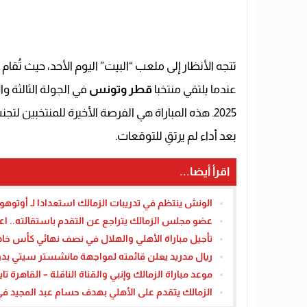
تتجه الأنظار إلى ملعب “البيت” اليوم الأحد، حيث تُقا
عندما يلتقي منتخبا
قطر وتونس
في الجولة الثالثة 
2025. هذه المباراة هي الفرصة الأخيرة للمنتخبين لتجنب
بعد أداء لم يرتقِ للتوقعات.
اقرأ أيضا...
الونش ينتظم في تدريبات الزمالك استعدادا لـ أوتوهو ف
عضو مجلس الزمالك يتراجع عن التقدم باستقالته.. ا
تأجيل مباراة الأهلي والهلال في نصف نهائي كأس خادم 
ريال مدريد يعلن قائمته لمواجهة مانشستر سيتي بدوري
موعد مباراة الزمالك وإنبي والقناة الناقلة – القاهرة تاي
الزمالك يتقدم على الأهلي بهدف حسام عبد المجيد في