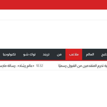
ليج
العالم
ملاعب
فن
تريند
توك شو
تكنولوجيا
18:32
«عالم رشاد».. رسالة ماجستير تتحول إلى تطبيق