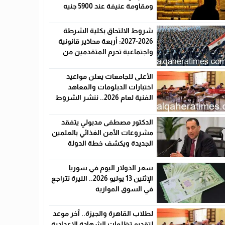
ومقاومة عنيفة عند 5900 جنيه
شروط الالتحاق بكلية الشرطة
2026-2027: أربعة محاذير قانونية
واجتماعية تحرم المتقدمين من
القبول رسميًا
الأعلى للجامعات يعلن مواعيد
اختبارات الدبلومات والمعاهد
الفنية لعام 2026.. ننشر الشروط
وأماكن اللجان والروابط الرسمية
الدكتور مصطفى مدبولي يتفقد
مشروعات الأمن الغذائي بالعلمين
الجديدة ويكشف خطة الدولة
لخفض الأسعار
سعر الدولار اليوم في سوريا
الإثنين 13 يوليو 2026.. الليرة تتراجع
في السوق الموازية
لطلاب القاهرة والجيزة.. آخر موعد
لتقديم تظلمات الشهادة الإعدادية