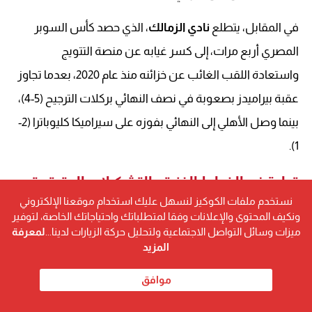
في المقابل، يتطلع
نادي الزمالك
، الذي حصد كأس السوبر
المصري أربع مرات، إلى كسر غيابه عن منصة التتويج
واستعادة اللقب الغائب عن خزائنه منذ عام 2020، بعدما تجاوز
عقبة بيراميدز بصعوبة في نصف النهائي بركلات الترجيح (5-4)،
بينما وصل الأهلي إلى النهائي بفوزه على سيراميكا كليوباترا (2-
1).
قراءة في الخطط الفنية والتشكيلات المتوقعة
نستخدم ملفات الكوكيز لنسهل عليك استخدام موقعنا الإلكتروني
يظهر اتفاق بين المدربين حول
ثبات الخطوط الدفاعية
.
ونكيف المحتوى والإعلانات وفقا لمتطلباتك واحتياجاتك الخاصة، لتوفير
ميزات وسائل التواصل الاجتماعية ولتحليل حركة الزيارات لدينا...
لمعرفة
فمدرب الأهلي (توروب) يعتمد على رباعي دفاعي يضم محمد
المزيد
هاني وياسر إبراهيم وياسين مرعي ومحمد شكري أو أحمد نبيل
موافق
كوكا، مع مروان عطية وأليو ديانج كعمودي ارتكاز في الوسط.